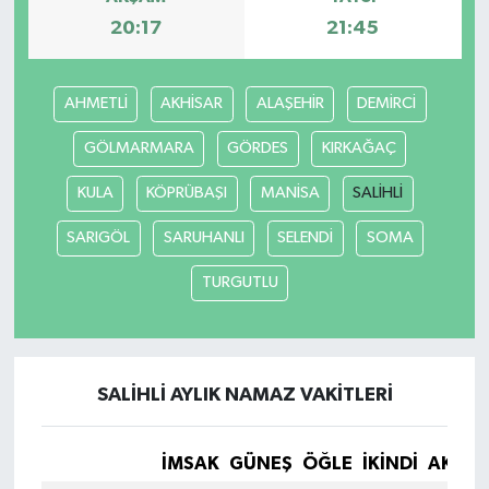
20:17
21:45
AHMETLİ
AKHİSAR
ALAŞEHİR
DEMİRCİ
GÖLMARMARA
GÖRDES
KIRKAĞAÇ
KULA
KÖPRÜBAŞI
MANİSA
SALİHLİ
SARIGÖL
SARUHANLI
SELENDİ
SOMA
TURGUTLU
SALİHLİ AYLIK NAMAZ VAKITLERI
İMSAK
GÜNEŞ
ÖĞLE
İKINDI
AKŞA