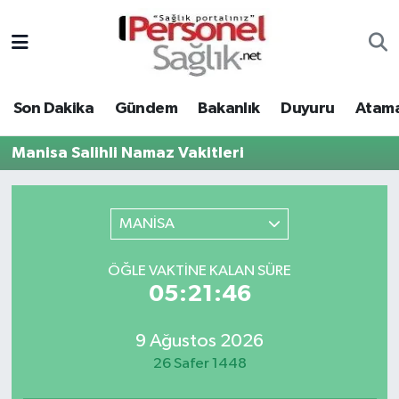
Son Dakika
Nöbetçi Eczaneler
Son Dakika
Gündem
Bakanlık
Duyuru
Atama
Gündem
Hava Durumu
Manisa Salihli Namaz Vakitleri
Bakanlık
Trafik Durumu
Duyuru
Süper Lig Puan Durumu ve Fikstür
MANİSA
Atamalar
Tüm Manşetler
ÖĞLE VAKTINE KALAN SÜRE
05:21:46
Mevzuat
Son Dakika Haberleri
9 Ağustos 2026
Sendika
Haber Arşivi
26 Safer 1448
Kpss - Sınav