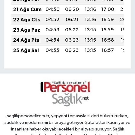
21 Ağu Cum
04:50
06:20
13:16
17:00
20:02
22 Ağu Cts
04:52
06:21
13:16
16:59
20:00
23 Ağu Paz
04:53
06:22
13:15
16:59
19:59
24 Ağu Pts
04:54
06:23
13:15
16:58
19:58
25 Ağu Sal
04:55
06:23
13:15
16:57
19:56
saglikpersonelicom.tr, yepyeni temasıyla sizleri buluştururken,
sadelik ve modernizmi bir araya getiriyor. Şatafattan kaçınıyor ve
insanlara haber okuyabilecekleri bir altyapı sunuyor. Sağlık