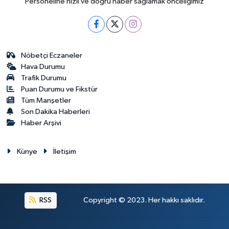
Personeline hızlı ve doğru haber sağlamak önceliğimiz
Nöbetçi Eczaneler
Hava Durumu
Trafik Durumu
Puan Durumu ve Fikstür
Tüm Manşetler
Son Dakika Haberleri
Haber Arşivi
Künye
İletişim
RSS
Copyright © 2023. Her hakkı saklıdır.