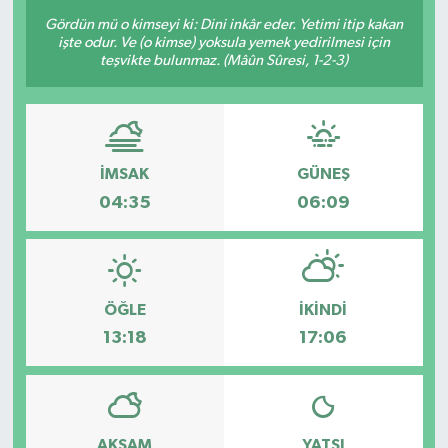
Gördün mü o kimseyi ki: Dini inkâr eder. Yetimi itip kakan
işte odur. Ve (o kimse) yoksula yemek yedirilmesi için
teşvikte bulunmaz. (Mâûn Sûresi, 1-2-3)
İMSAK
GÜNEŞ
04:35
06:09
ÖĞLE
İKINDI
13:18
17:06
AKŞAM
YATSI