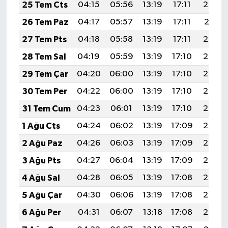
25 Tem Cts
04:15
05:56
13:19
17:11
20:32
26 Tem Paz
04:17
05:57
13:19
17:11
20:31
27 Tem Pts
04:18
05:58
13:19
17:11
20:30
28 Tem Sal
04:19
05:59
13:19
17:10
20:29
29 Tem Çar
04:20
06:00
13:19
17:10
20:28
30 Tem Per
04:22
06:00
13:19
17:10
20:28
31 Tem Cum
04:23
06:01
13:19
17:10
20:27
1 Ağu Cts
04:24
06:02
13:19
17:09
20:26
2 Ağu Paz
04:26
06:03
13:19
17:09
20:25
3 Ağu Pts
04:27
06:04
13:19
17:09
20:24
4 Ağu Sal
04:28
06:05
13:19
17:08
20:23
5 Ağu Çar
04:30
06:06
13:19
17:08
20:22
6 Ağu Per
04:31
06:07
13:18
17:08
20:20