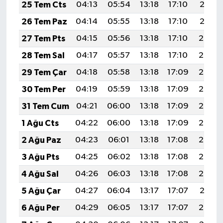
25 Tem Cts
04:13
05:54
13:18
17:10
20:31
26 Tem Paz
04:14
05:55
13:18
17:10
20:31
27 Tem Pts
04:15
05:56
13:18
17:10
20:30
28 Tem Sal
04:17
05:57
13:18
17:10
20:29
29 Tem Çar
04:18
05:58
13:18
17:09
20:28
30 Tem Per
04:19
05:59
13:18
17:09
20:27
31 Tem Cum
04:21
06:00
13:18
17:09
20:26
1 Ağu Cts
04:22
06:00
13:18
17:09
20:25
2 Ağu Paz
04:23
06:01
13:18
17:08
20:24
3 Ağu Pts
04:25
06:02
13:18
17:08
20:23
4 Ağu Sal
04:26
06:03
13:18
17:08
20:22
5 Ağu Çar
04:27
06:04
13:17
17:07
20:21
6 Ağu Per
04:29
06:05
13:17
17:07
20:20