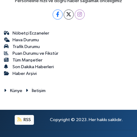
Personeline hızlı ve doğru haber sağlamak önceliğimiz
Nöbetçi Eczaneler
Hava Durumu
Trafik Durumu
Puan Durumu ve Fikstür
Tüm Manşetler
Son Dakika Haberleri
Haber Arşivi
Künye
İletişim
RSS
Copyright © 2023. Her hakkı saklıdır.