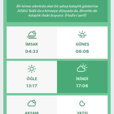
Bir kimse sıkıntıda olan bir şahsa kolaylık gösterirse
Allâhü Teâlâ da o kimseye dünyada da, âhirette de
kolaylık ihsân buyurur. (Hadis-i şerif)
İMSAK
GÜNEŞ
04:33
06:08
ÖĞLE
İKINDI
13:17
17:06
AKŞAM
YATSI