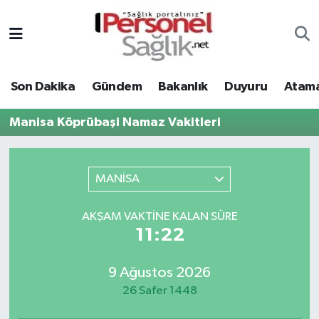
Son Dakika
Nöbetçi Eczaneler
Son Dakika
Gündem
Bakanlık
Duyuru
Atama
Gündem
Hava Durumu
Manisa Köprübaşi Namaz Vakitleri
Bakanlık
Trafik Durumu
Duyuru
Süper Lig Puan Durumu ve Fikstür
MANİSA
Atamalar
Tüm Manşetler
AKŞAM VAKTINE KALAN SÜRE
11:22
Mevzuat
Son Dakika Haberleri
9 Ağustos 2026
Sendika
Haber Arşivi
26 Safer 1448
Kpss - Sınav