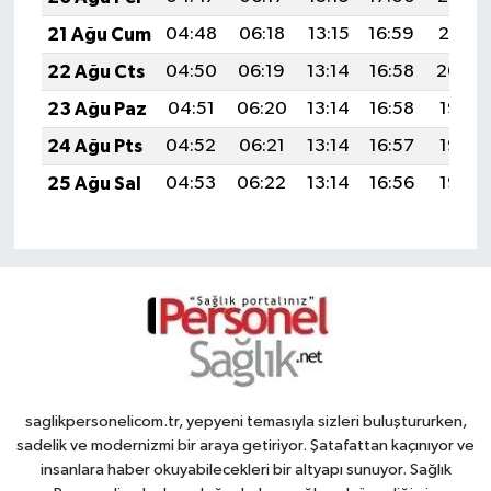
21 Ağu Cum
04:48
06:18
13:15
16:59
20:01
22 Ağu Cts
04:50
06:19
13:14
16:58
20:00
23 Ağu Paz
04:51
06:20
13:14
16:58
19:58
24 Ağu Pts
04:52
06:21
13:14
16:57
19:57
25 Ağu Sal
04:53
06:22
13:14
16:56
19:55
saglikpersonelicom.tr, yepyeni temasıyla sizleri buluştururken,
sadelik ve modernizmi bir araya getiriyor. Şatafattan kaçınıyor ve
insanlara haber okuyabilecekleri bir altyapı sunuyor. Sağlık