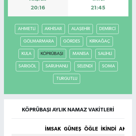
20:16
21:45
AHMETLİ
AKHİSAR
ALAŞEHİR
DEMİRCİ
GÖLMARMARA
GÖRDES
KIRKAĞAÇ
KULA
KÖPRÜBAŞI
MANİSA
SALİHLİ
SARIGÖL
SARUHANLI
SELENDİ
SOMA
TURGUTLU
KÖPRÜBAŞI AYLIK NAMAZ VAKITLERI
İMSAK
GÜNEŞ
ÖĞLE
İKINDI
AKŞA