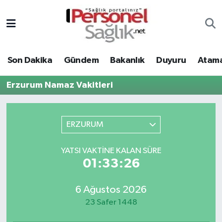
Son Dakika
Nöbetçi Eczaneler
Son Dakika
Gündem
Bakanlık
Duyuru
Atama
Gündem
Hava Durumu
Erzurum Namaz Vakitleri
Bakanlık
Trafik Durumu
Duyuru
Süper Lig Puan Durumu ve Fikstür
ERZURUM
Atamalar
Tüm Manşetler
YATSI VAKTINE KALAN SÜRE
01:33:26
Mevzuat
Son Dakika Haberleri
6 Ağustos 2026
Sendika
Haber Arşivi
23 Safer 1448
Kpss - Sınav