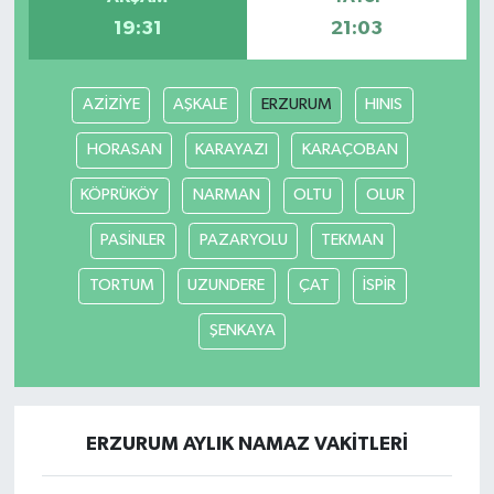
19:31
21:03
AZİZİYE
AŞKALE
ERZURUM
HINIS
HORASAN
KARAYAZI
KARAÇOBAN
KÖPRÜKÖY
NARMAN
OLTU
OLUR
PASİNLER
PAZARYOLU
TEKMAN
TORTUM
UZUNDERE
ÇAT
İSPİR
ŞENKAYA
ERZURUM AYLIK NAMAZ VAKITLERI