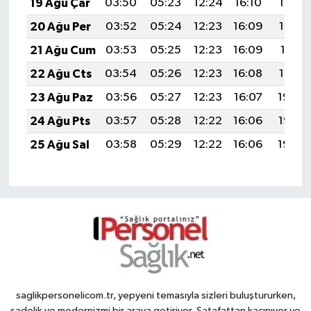
19 Ağu Çar
03:50
05:23
12:24
16:10
19:14
20 Ağu Per
03:52
05:24
12:23
16:09
19:13
21 Ağu Cum
03:53
05:25
12:23
16:09
19:11
22 Ağu Cts
03:54
05:26
12:23
16:08
19:10
23 Ağu Paz
03:56
05:27
12:23
16:07
19:08
24 Ağu Pts
03:57
05:28
12:22
16:06
19:07
25 Ağu Sal
03:58
05:29
12:22
16:06
19:05
saglikpersonelicom.tr, yepyeni temasıyla sizleri buluştururken,
sadelik ve modernizmi bir araya getiriyor. Şatafattan kaçınıyor ve