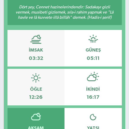
Dört şey, Cennet hazinelerindendir: Sadakayı gizli
vermek, musibeti gizlemek, sıla-i rahim yapmak ve "Lâ
havle ve lâ kuvvete illâ billâh" demek. (Hadis-i şerif)
İMSAK
GÜNEŞ
03:32
05:11
ÖĞLE
İKINDI
12:26
16:17
AKŞAM
YATSI