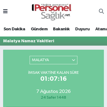
Son Dakika
Nöbetçi Eczaneler
Son Dakika
Gündem
Bakanlık
Duyuru
Atama
Gündem
Hava Durumu
Malatya Namaz Vakitleri
Bakanlık
Trafik Durumu
Duyuru
Süper Lig Puan Durumu ve Fikstür
MALATYA
Atamalar
Tüm Manşetler
İMSAK VAKTINE KALAN SÜRE
01:07:16
Mevzuat
Son Dakika Haberleri
7 Ağustos 2026
Sendika
Haber Arşivi
24 Safer 1448
Kpss - Sınav