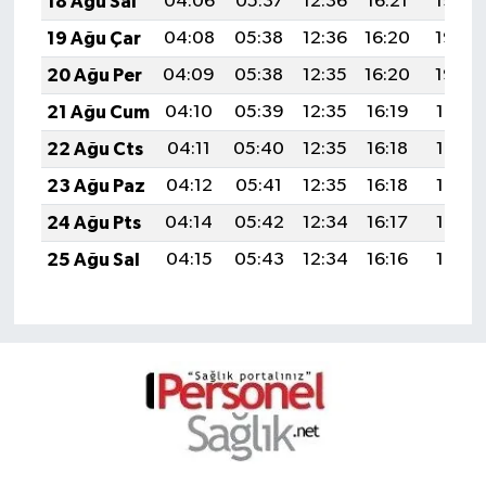
18 Ağu Sal
04:06
05:37
12:36
16:21
19:25
19 Ağu Çar
04:08
05:38
12:36
16:20
19:23
20 Ağu Per
04:09
05:38
12:35
16:20
19:22
21 Ağu Cum
04:10
05:39
12:35
16:19
19:21
22 Ağu Cts
04:11
05:40
12:35
16:18
19:19
23 Ağu Paz
04:12
05:41
12:35
16:18
19:18
24 Ağu Pts
04:14
05:42
12:34
16:17
19:17
25 Ağu Sal
04:15
05:43
12:34
16:16
19:15