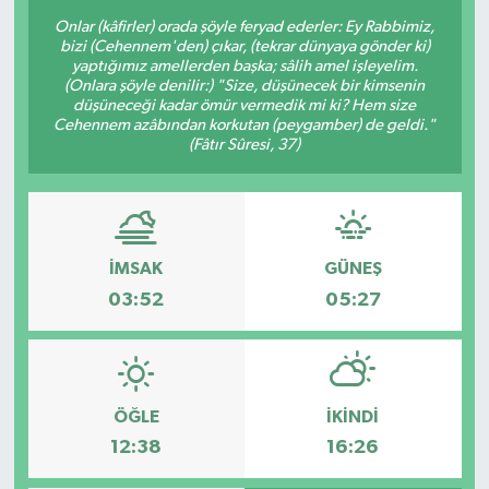
Onlar (kâfirler) orada şöyle feryad ederler: Ey Rabbimiz,
bizi (Cehennem'den) çıkar, (tekrar dünyaya gönder ki)
yaptığımız amellerden başka; sâlih amel işleyelim.
(Onlara şöyle denilir:) "Size, düşünecek bir kimsenin
düşüneceği kadar ömür vermedik mi ki? Hem size
Cehennem azâbından korkutan (peygamber) de geldi."
(Fâtır Sûresi, 37)
İMSAK
GÜNEŞ
03:52
05:27
ÖĞLE
İKINDI
12:38
16:26