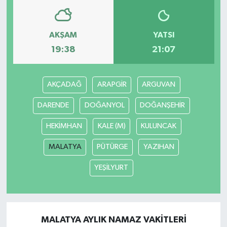
AKŞAM
YATSI
19:38
21:07
AKÇADAĞ
ARAPGİR
ARGUVAN
DARENDE
DOĞANYOL
DOĞANŞEHİR
HEKİMHAN
KALE (M)
KULUNCAK
MALATYA
PÜTÜRGE
YAZIHAN
YEŞİLYURT
MALATYA AYLIK NAMAZ VAKITLERI