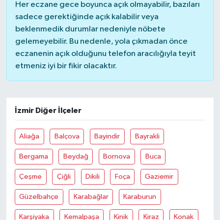
Her eczane gece boyunca açık olmayabilir, bazıları
sadece gerektiğinde açık kalabilir veya
beklenmedik durumlar nedeniyle nöbete
gelemeyebilir. Bu nedenle, yola çıkmadan önce
eczanenin açık olduğunu telefon aracılığıyla teyit
etmeniz iyi bir fikir olacaktır.
İzmir Diğer İlçeler
Aliağa
Balçova
Bayindir
Bayrakli
Bergama
Beydağ
Bornova
Buca
Çeşme
Çiğli
Dikili
Foça
Gaziemir
Güzelbahçe
Karabağlar
Karaburun
Karşiyaka
Kemalpaşa
Kinik
Kiraz
Konak