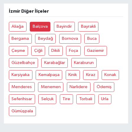
İzmir Diğer İlçeler
Aliağa
Balçova
Bayindir
Bayrakli
Bergama
Beydağ
Bornova
Buca
Çeşme
Çiğli
Dikili
Foça
Gaziemir
Güzelbahçe
Karabağlar
Karaburun
Karşiyaka
Kemalpaşa
Kinik
Kiraz
Konak
Menderes
Menemen
Narlidere
Ödemiş
Seferihisar
Selçuk
Tire
Torbali
Urla
Gümüşpala