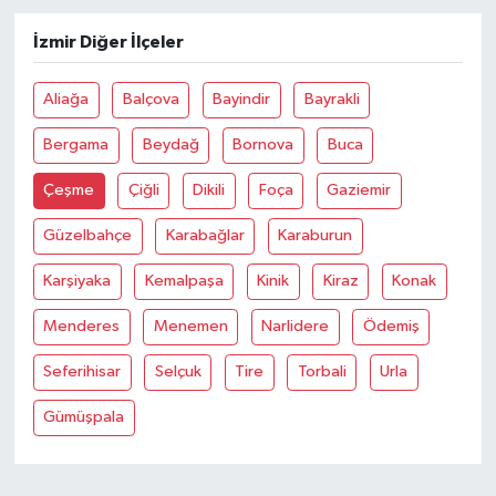
İzmir Diğer İlçeler
Aliağa
Balçova
Bayindir
Bayrakli
Bergama
Beydağ
Bornova
Buca
Çeşme
Çiğli
Dikili
Foça
Gaziemir
Güzelbahçe
Karabağlar
Karaburun
Karşiyaka
Kemalpaşa
Kinik
Kiraz
Konak
Menderes
Menemen
Narlidere
Ödemiş
Seferihisar
Selçuk
Tire
Torbali
Urla
Gümüşpala