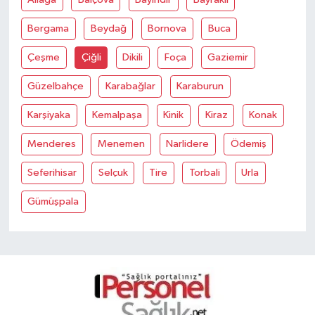
Bergama
Beydağ
Bornova
Buca
Çeşme
Çiğli
Dikili
Foça
Gaziemir
Güzelbahçe
Karabağlar
Karaburun
Karşiyaka
Kemalpaşa
Kinik
Kiraz
Konak
Menderes
Menemen
Narlidere
Ödemiş
Seferihisar
Selçuk
Tire
Torbali
Urla
Gümüşpala