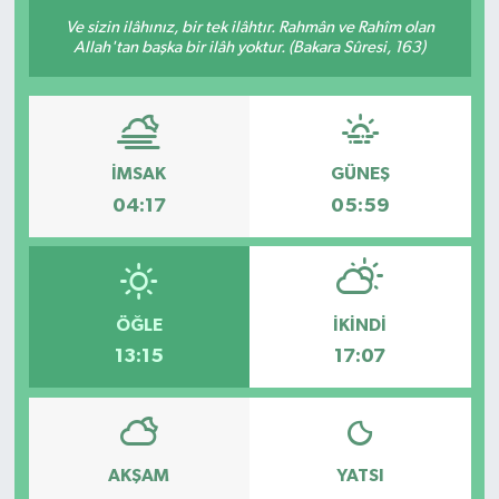
Ve sizin ilâhınız, bir tek ilâhtır. Rahmân ve Rahîm olan
Allah'tan başka bir ilâh yoktur. (Bakara Sûresi, 163)
İMSAK
GÜNEŞ
04:17
05:59
ÖĞLE
İKINDI
13:15
17:07
AKŞAM
YATSI