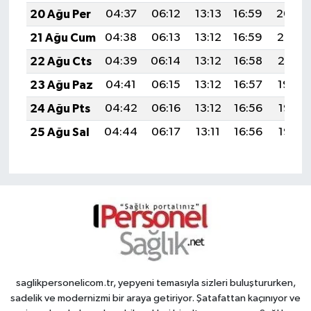
20 Ağu Per
04:37
06:12
13:13
16:59
20:04
21 Ağu Cum
04:38
06:13
13:12
16:59
20:02
22 Ağu Cts
04:39
06:14
13:12
16:58
20:01
23 Ağu Paz
04:41
06:15
13:12
16:57
19:59
24 Ağu Pts
04:42
06:16
13:12
16:56
19:58
25 Ağu Sal
04:44
06:17
13:11
16:56
19:56
saglikpersonelicom.tr, yepyeni temasıyla sizleri buluştururken,
sadelik ve modernizmi bir araya getiriyor. Şatafattan kaçınıyor ve