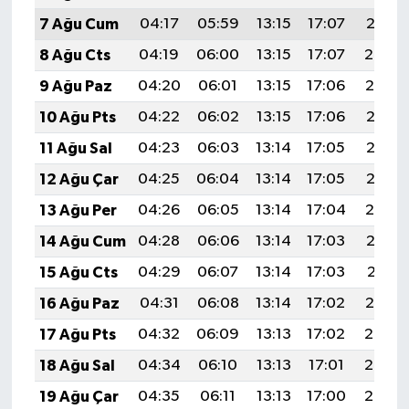
7 Ağu Cum
04:17
05:59
13:15
17:07
20:21
8 Ağu Cts
04:19
06:00
13:15
17:07
20:20
9 Ağu Paz
04:20
06:01
13:15
17:06
20:19
10 Ağu Pts
04:22
06:02
13:15
17:06
20:18
11 Ağu Sal
04:23
06:03
13:14
17:05
20:16
12 Ağu Çar
04:25
06:04
13:14
17:05
20:15
13 Ağu Per
04:26
06:05
13:14
17:04
20:14
14 Ağu Cum
04:28
06:06
13:14
17:03
20:12
15 Ağu Cts
04:29
06:07
13:14
17:03
20:11
16 Ağu Paz
04:31
06:08
13:14
17:02
20:10
17 Ağu Pts
04:32
06:09
13:13
17:02
20:08
18 Ağu Sal
04:34
06:10
13:13
17:01
20:07
19 Ağu Çar
04:35
06:11
13:13
17:00
20:05