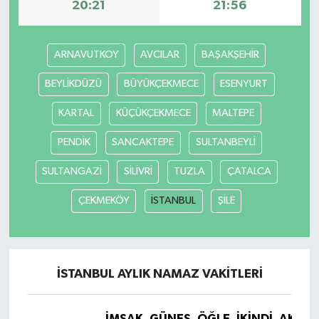
20:21
21:56
ARNAVUTKOY
AVCILAR
BAŞAKŞEHİR
BEYLİKDÜZÜ
BÜYÜKÇEKMECE
ESENYURT
KARTAL
KÜÇÜKÇEKMECE
MALTEPE
PENDİK
SANCAKTEPE
SULTANBEYLİ
SULTANGAZİ
SİLİVRİ
TUZLA
ÇATALCA
ÇEKMEKÖY
İSTANBUL
ŞİLE
İSTANBUL AYLIK NAMAZ VAKITLERI
İMSAK
GÜNEŞ
ÖĞLE
İKINDI
AKŞA