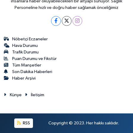
insanlara haber okuyabilecekleri bir altyapı sunuyor. Sağlık
Personeline hızlı ve doğru haber sağlamak önceliğimiz
Nöbetçi Eczaneler
Hava Durumu
Trafik Durumu
Puan Durumu ve Fikstür
Tüm Manşetler
Son Dakika Haberleri
Haber Arşivi
Künye
İletişim
RSS
Copyright © 2023. Her hakkı saklıdır.