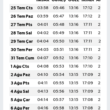
25 Tem Cts
03:58
05:46
13:16
17:12
20:35
26 Tem Paz
03:59
05:47
13:16
17:12
20:34
27 Tem Pts
04:01
05:48
13:16
17:11
20:33
28 Tem Sal
04:02
05:49
13:16
17:11
20:32
29 Tem Çar
04:04
05:50
13:16
17:11
20:31
30 Tem Per
04:05
05:51
13:16
17:11
20:30
31 Tem Cum
04:07
05:52
13:16
17:10
20:29
1 Ağu Cts
04:08
05:53
13:16
17:10
20:28
2 Ağu Paz
04:10
05:54
13:15
17:09
20:27
3 Ağu Pts
04:11
05:55
13:15
17:09
20:26
4 Ağu Sal
04:13
05:56
13:15
17:09
20:25
5 Ağu Çar
04:14
05:57
13:15
17:08
20:24
6 Ağu Per
04:16
05:58
13:15
17:08
20:23