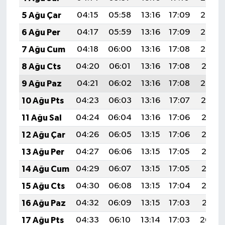
5 Ağu Çar
04:15
05:58
13:16
17:09
20:25
6 Ağu Per
04:17
05:59
13:16
17:09
20:24
7 Ağu Cum
04:18
06:00
13:16
17:08
20:23
8 Ağu Cts
04:20
06:01
13:16
17:08
20:21
9 Ağu Paz
04:21
06:02
13:16
17:08
20:20
10 Ağu Pts
04:23
06:03
13:16
17:07
20:19
11 Ağu Sal
04:24
06:04
13:16
17:06
20:17
12 Ağu Çar
04:26
06:05
13:15
17:06
20:16
13 Ağu Per
04:27
06:06
13:15
17:05
20:15
14 Ağu Cum
04:29
06:07
13:15
17:05
20:13
15 Ağu Cts
04:30
06:08
13:15
17:04
20:12
16 Ağu Paz
04:32
06:09
13:15
17:03
20:11
17 Ağu Pts
04:33
06:10
13:14
17:03
20:09