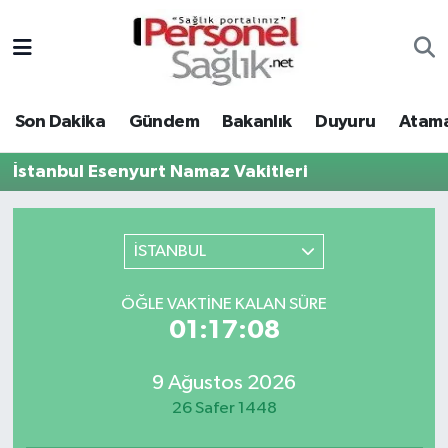
Son Dakika
Nöbetçi Eczaneler
Son Dakika
Gündem
Bakanlık
Duyuru
Atama
Gündem
Hava Durumu
İstanbul Esenyurt Namaz Vakitleri
Bakanlık
Trafik Durumu
Duyuru
Süper Lig Puan Durumu ve Fikstür
İSTANBUL
Atamalar
Tüm Manşetler
ÖĞLE VAKTINE KALAN SÜRE
01:17:08
Mevzuat
Son Dakika Haberleri
9 Ağustos 2026
Sendika
Haber Arşivi
26 Safer 1448
Kpss - Sınav