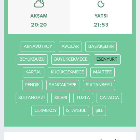
AKŞAM
YATSI
20:20
21:53
ARNAVUTKOY
AVCILAR
BAŞAKŞEHİR
BEYLİKDÜZÜ
BÜYÜKÇEKMECE
ESENYURT
KARTAL
KÜÇÜKÇEKMECE
MALTEPE
PENDİK
SANCAKTEPE
SULTANBEYLİ
SULTANGAZİ
SİLİVRİ
TUZLA
ÇATALCA
ÇEKMEKÖY
İSTANBUL
ŞİLE