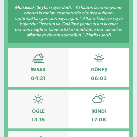
Muhakkak, Şeytan şöyle dedi: "Yâ Rabbi! İzzetine yemin
ederim ki ruhları cesetlerinde oldukça kullarını
saptırmaktan geri durmayacağım." Allâhü Teâlâ ise şöyle
buyurdu: "İzzetim ve Celâlime yemin olsun ki onlar
benden mağfiret talep ettikleri müddetçe ben de onları
affetmeye devam edeceğim." (Hadis-i şerif)
İMSAK
GÜNEŞ
04:21
06:02
ÖĞLE
İKINDI
13:16
17:08