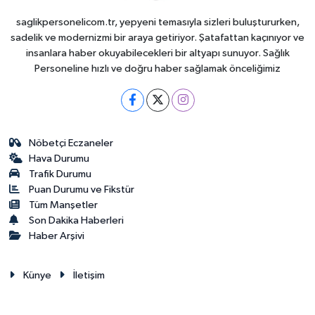
saglikpersonelicom.tr, yepyeni temasıyla sizleri buluştururken,
sadelik ve modernizmi bir araya getiriyor. Şatafattan kaçınıyor ve
insanlara haber okuyabilecekleri bir altyapı sunuyor. Sağlık
Personeline hızlı ve doğru haber sağlamak önceliğimiz
Nöbetçi Eczaneler
Hava Durumu
Trafik Durumu
Puan Durumu ve Fikstür
Tüm Manşetler
Son Dakika Haberleri
Haber Arşivi
Künye
İletişim