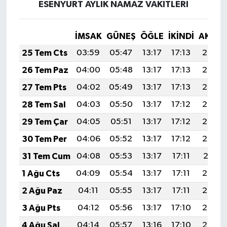
ESENYURT AYLIK NAMAZ VAKITLERI
İMSAK
GÜNEŞ
ÖĞLE
İKINDI
AKŞA
25 Tem Cts
03:59
05:47
13:17
17:13
20:36
26 Tem Paz
04:00
05:48
13:17
17:13
20:35
27 Tem Pts
04:02
05:49
13:17
17:13
20:35
28 Tem Sal
04:03
05:50
13:17
17:12
20:34
29 Tem Çar
04:05
05:51
13:17
17:12
20:33
30 Tem Per
04:06
05:52
13:17
17:12
20:32
31 Tem Cum
04:08
05:53
13:17
17:11
20:31
1 Ağu Cts
04:09
05:54
13:17
17:11
20:29
2 Ağu Paz
04:11
05:55
13:17
17:11
20:28
3 Ağu Pts
04:12
05:56
13:17
17:10
20:27
4 Ağu Sal
04:14
05:57
13:16
17:10
20:26