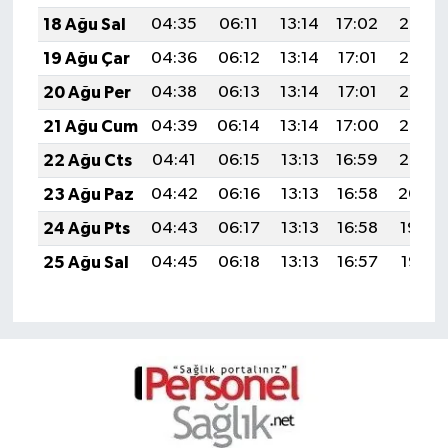
18 Ağu Sal
04:35
06:11
13:14
17:02
20:08
19 Ağu Çar
04:36
06:12
13:14
17:01
20:06
20 Ağu Per
04:38
06:13
13:14
17:01
20:05
21 Ağu Cum
04:39
06:14
13:14
17:00
20:03
22 Ağu Cts
04:41
06:15
13:13
16:59
20:02
23 Ağu Paz
04:42
06:16
13:13
16:58
20:00
24 Ağu Pts
04:43
06:17
13:13
16:58
19:59
25 Ağu Sal
04:45
06:18
13:13
16:57
19:57