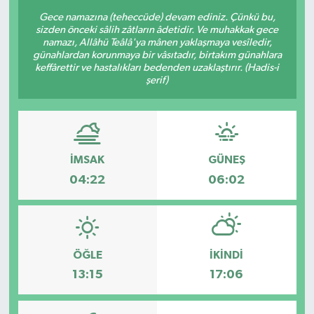
Gece namazına (teheccüde) devam ediniz. Çünkü bu,
sizden önceki sâlih zâtların âdetidir. Ve muhakkak gece
namazı, Allâhü Teâlâ'ya mânen yaklaşmaya vesîledir,
günahlardan korunmaya bir vâsıtadır, birtakım günahlara
keffârettir ve hastalıkları bedenden uzaklaştırır. (Hadis-i
şerif)
İMSAK
GÜNEŞ
04:22
06:02
ÖĞLE
İKINDI
13:15
17:06