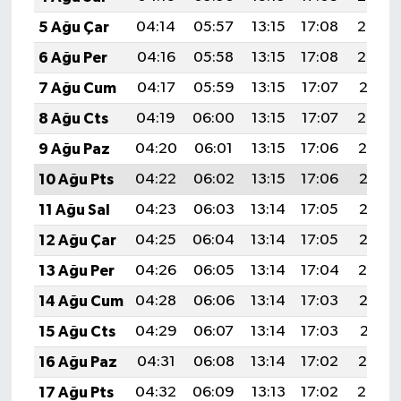
5 Ağu Çar
04:14
05:57
13:15
17:08
20:24
6 Ağu Per
04:16
05:58
13:15
17:08
20:23
7 Ağu Cum
04:17
05:59
13:15
17:07
20:21
8 Ağu Cts
04:19
06:00
13:15
17:07
20:20
9 Ağu Paz
04:20
06:01
13:15
17:06
20:19
10 Ağu Pts
04:22
06:02
13:15
17:06
20:18
11 Ağu Sal
04:23
06:03
13:14
17:05
20:16
12 Ağu Çar
04:25
06:04
13:14
17:05
20:15
13 Ağu Per
04:26
06:05
13:14
17:04
20:14
14 Ağu Cum
04:28
06:06
13:14
17:03
20:12
15 Ağu Cts
04:29
06:07
13:14
17:03
20:11
16 Ağu Paz
04:31
06:08
13:14
17:02
20:10
17 Ağu Pts
04:32
06:09
13:13
17:02
20:08