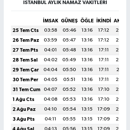
İSTANBUL AYLIK NAMAZ VAKITLERI
İMSAK
GÜNEŞ
ÖĞLE
İKINDI
AKŞA
25 Tem Cts
03:58
05:46
13:16
17:12
20:35
26 Tem Paz
03:59
05:47
13:16
17:12
20:34
27 Tem Pts
04:01
05:48
13:16
17:11
20:33
28 Tem Sal
04:02
05:49
13:16
17:11
20:32
29 Tem Çar
04:04
05:50
13:16
17:11
20:31
30 Tem Per
04:05
05:51
13:16
17:11
20:30
31 Tem Cum
04:07
05:52
13:16
17:10
20:29
1 Ağu Cts
04:08
05:53
13:16
17:10
20:28
2 Ağu Paz
04:10
05:54
13:15
17:09
20:27
3 Ağu Pts
04:11
05:55
13:15
17:09
20:26
4 Ağu Sal
04:13
05:56
13:15
17:09
20:25