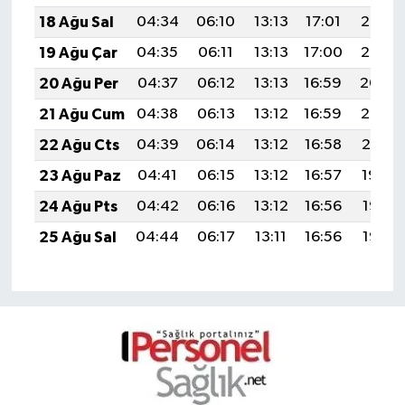
18 Ağu Sal
04:34
06:10
13:13
17:01
20:07
19 Ağu Çar
04:35
06:11
13:13
17:00
20:05
20 Ağu Per
04:37
06:12
13:13
16:59
20:04
21 Ağu Cum
04:38
06:13
13:12
16:59
20:02
22 Ağu Cts
04:39
06:14
13:12
16:58
20:01
23 Ağu Paz
04:41
06:15
13:12
16:57
19:59
24 Ağu Pts
04:42
06:16
13:12
16:56
19:58
25 Ağu Sal
04:44
06:17
13:11
16:56
19:56