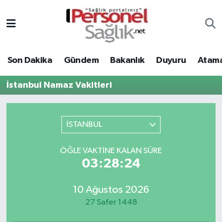
Son Dakika
Nöbetçi Eczaneler
Son Dakika
Gündem
Bakanlık
Duyuru
Atama
Gündem
Hava Durumu
İstanbul Namaz Vakitleri
Bakanlık
Trafik Durumu
Duyuru
Süper Lig Puan Durumu ve Fikstür
İSTANBUL
Atamalar
Tüm Manşetler
ÖĞLE VAKTINE KALAN SÜRE
03:28:24
Mevzuat
Son Dakika Haberleri
10 Ağustos 2026
Sendika
Haber Arşivi
27 Safer 1448
Kpss - Sınav