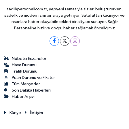
saglikpersonelicom.tr, yepyeni temasıyla sizleri buluştururken,
sadelik ve modernizmi bir araya getiriyor. Şatafattan kaçınıyor ve
insanlara haber okuyabilecekleri bir altyapı sunuyor. Sağlık
Personeline hızlı ve doğru haber sağlamak önceliğimiz
Nöbetçi Eczaneler
Hava Durumu
Trafik Durumu
Puan Durumu ve Fikstür
Tüm Manşetler
Son Dakika Haberleri
Haber Arşivi
Künye
İletişim