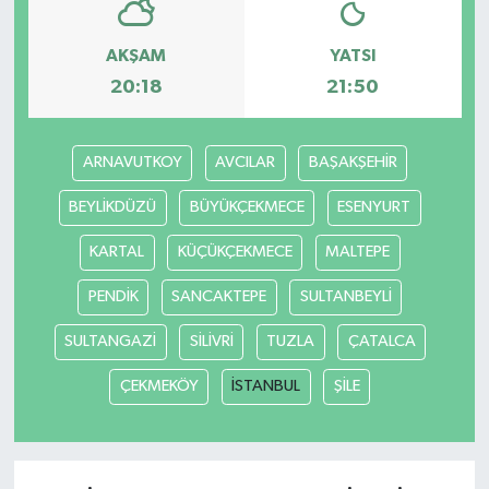
AKŞAM
YATSI
20:18
21:50
ARNAVUTKOY
AVCILAR
BAŞAKŞEHİR
BEYLİKDÜZÜ
BÜYÜKÇEKMECE
ESENYURT
KARTAL
KÜÇÜKÇEKMECE
MALTEPE
PENDİK
SANCAKTEPE
SULTANBEYLİ
SULTANGAZİ
SİLİVRİ
TUZLA
ÇATALCA
ÇEKMEKÖY
İSTANBUL
ŞİLE