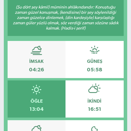
(Şu dört şey kâmil) müminin ahlâkındandır: Konuştuğu
zaman güzel konuşmak, (kendisine) bir şey söylenildiği
zaman güzelce dinlemek, (din kardeşiyle) karşılaştığı
zaman güler yüzlü olmak, söz verdiği zaman sözüne sâdık
kalmak. (Hadis-i şerif)
İMSAK
GÜNEŞ
04:26
05:58
ÖĞLE
İKINDI
13:04
16:51