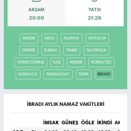
AKŞAM
YATSI
20:00
21:26
AKSEKİ
AKSU
ALANYA
ANTALYA
DEMRE
ELMALI
FİNİKE
GAZİPAŞA
GÜNDOĞMUŞ
KAŞ
KEMER
KORKUTELİ
KUMLUCA
MANAVGAT
SERİK
İBRADI
İBRADI AYLIK NAMAZ VAKITLERI
İMSAK
GÜNEŞ
ÖĞLE
İKINDI
AKŞA