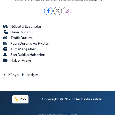
Nöbetçi Eczaneler
Hava Durumu
Trafik Durumu
Puan Durumu ve Fikstür
Tüm Manşetler
Son Dakika Haberleri
Haber Arşivi
Künye
İletişim
RSS
Copyright © 2023. Her hakkı saklıdır.