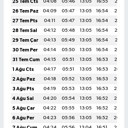
25 Tem Cts
04:08
05:46
13:05
16:55
20:15
26 Tem Paz
04:09
05:47
13:05
16:54
20:14
27 Tem Pts
04:11
05:47
13:05
16:54
20:13
28 Tem Sal
04:12
05:48
13:05
16:54
20:12
29 Tem Çar
04:13
05:49
13:05
16:54
20:11
30 Tem Per
04:14
05:50
13:05
16:54
20:10
31 Tem Cum
04:15
05:51
13:05
16:53
20:10
1 Ağu Cts
04:17
05:51
13:05
16:53
20:09
2 Ağu Paz
04:18
05:52
13:05
16:53
20:08
3 Ağu Pts
04:19
05:53
13:05
16:53
20:07
4 Ağu Sal
04:20
05:54
13:05
16:52
20:06
5 Ağu Çar
04:22
05:55
13:05
16:52
20:05
6 Ağu Per
04:23
05:56
13:05
16:52
20:04
7 Ağu Cum
04:24
05:56
13:04
16:51
20:03