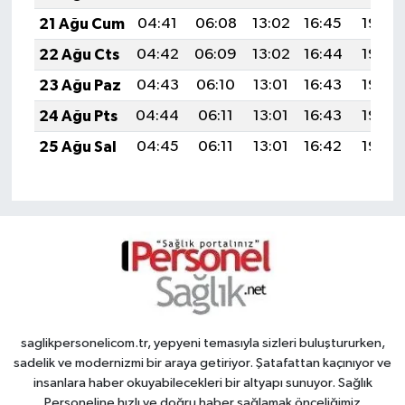
21 Ağu Cum
04:41
06:08
13:02
16:45
19:46
22 Ağu Cts
04:42
06:09
13:02
16:44
19:44
23 Ağu Paz
04:43
06:10
13:01
16:43
19:43
24 Ağu Pts
04:44
06:11
13:01
16:43
19:42
25 Ağu Sal
04:45
06:11
13:01
16:42
19:40
saglikpersonelicom.tr, yepyeni temasıyla sizleri buluştururken,
sadelik ve modernizmi bir araya getiriyor. Şatafattan kaçınıyor ve
insanlara haber okuyabilecekleri bir altyapı sunuyor. Sağlık
Personeline hızlı ve doğru haber sağlamak önceliğimiz