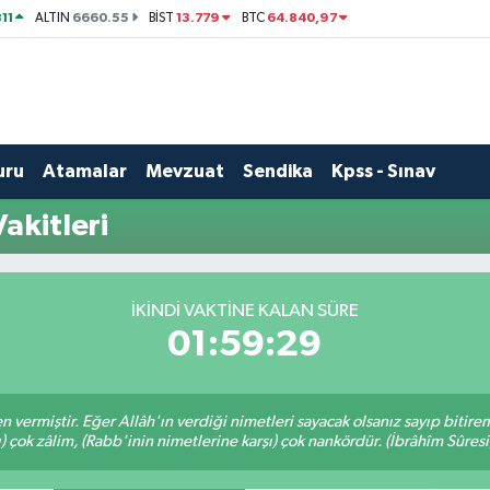
11
6660.55
13.779
64.840,97
ALTIN
BİST
BTC
uru
Atamalar
Mevzuat
Sendika
Kpss - Sınav
akitleri
İKINDI VAKTINE KALAN SÜRE
01:59:28
en vermiştir. Eğer Allâh'ın verdiği nimetleri sayacak olsanız sayıp bitire
ı) çok zâlim, (Rabb'inin nimetlerine karşı) çok nankördür. (İbrâhîm Sûresi