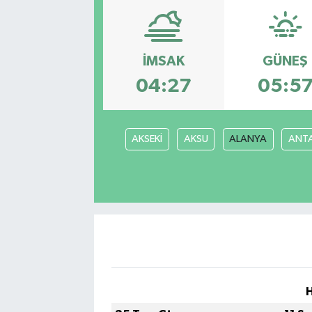
İMSAK
GÜNEŞ
04:27
05:5
AKSEKİ
AKSU
ALANYA
ANT