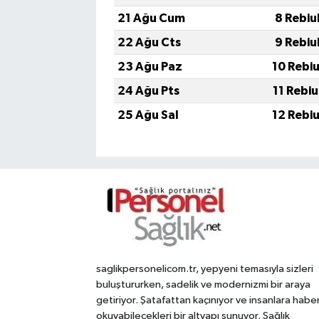
21 Ağu Cum
8 Rebiu
22 Ağu Cts
9 Rebiu
23 Ağu Paz
10 Rebi
24 Ağu Pts
11 Rebi
25 Ağu Sal
12 Rebi
saglikpersonelicom.tr, yepyeni temasıyla sizleri
buluştururken, sadelik ve modernizmi bir araya
getiriyor. Şatafattan kaçınıyor ve insanlara habe
okuyabilecekleri bir altyapı sunuyor. Sağlık