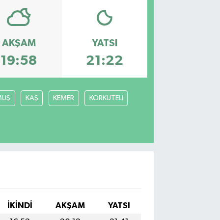
AKŞAM
YATSI
19:58
21:22
MUŞ
KAŞ
KEMER
KORKUTELİ
İKINDI
AKŞAM
YATSI