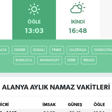
ÖĞLE
İKINDI
7
13:03
16:48
ALYA
DEMRE
ELMALI
FİNİKE
GAZİPAŞA
GÜNDOĞ
KUMLUCA
MANAVGAT
SERİK
İBRADI
ALANYA AYLIK NAMAZ VAKITLERI
HİCRİ
İMSAK
GÜNEŞ
ÖĞLE