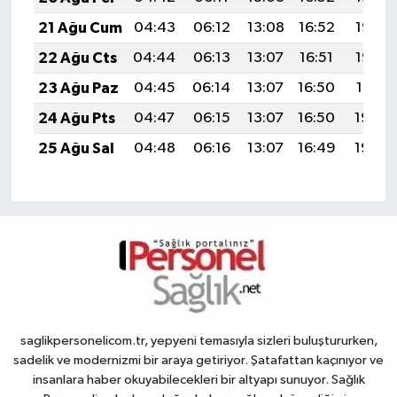
21 Ağu Cum
04:43
06:12
13:08
16:52
19:53
22 Ağu Cts
04:44
06:13
13:07
16:51
19:52
23 Ağu Paz
04:45
06:14
13:07
16:50
19:51
24 Ağu Pts
04:47
06:15
13:07
16:50
19:49
25 Ağu Sal
04:48
06:16
13:07
16:49
19:48
saglikpersonelicom.tr, yepyeni temasıyla sizleri buluştururken,
sadelik ve modernizmi bir araya getiriyor. Şatafattan kaçınıyor ve
insanlara haber okuyabilecekleri bir altyapı sunuyor. Sağlık