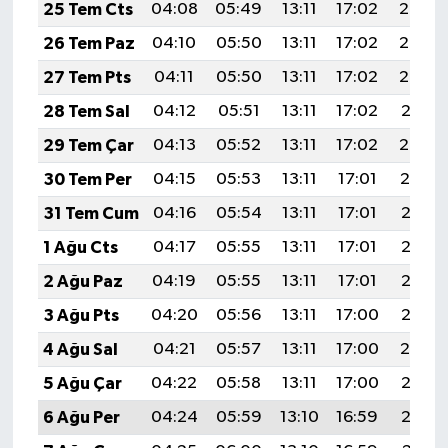
25 Tem Cts
04:08
05:49
13:11
17:02
20:23
26 Tem Paz
04:10
05:50
13:11
17:02
20:22
27 Tem Pts
04:11
05:50
13:11
17:02
20:22
28 Tem Sal
04:12
05:51
13:11
17:02
20:21
29 Tem Çar
04:13
05:52
13:11
17:02
20:20
30 Tem Per
04:15
05:53
13:11
17:01
20:19
31 Tem Cum
04:16
05:54
13:11
17:01
20:18
1 Ağu Cts
04:17
05:55
13:11
17:01
20:17
2 Ağu Paz
04:19
05:55
13:11
17:01
20:16
3 Ağu Pts
04:20
05:56
13:11
17:00
20:15
4 Ağu Sal
04:21
05:57
13:11
17:00
20:14
5 Ağu Çar
04:22
05:58
13:11
17:00
20:13
6 Ağu Per
04:24
05:59
13:10
16:59
20:12