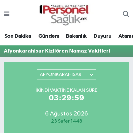
Son Dakika
Nöbetçi Eczaneler
Son Dakika
Gündem
Bakanlık
Duyuru
Atama
Gündem
Hava Durumu
Afyonkarahisar Kizilören Namaz Vakitleri
Bakanlık
Trafik Durumu
Duyuru
Süper Lig Puan Durumu ve Fikstür
AFYONKARAHİSAR
Atamalar
Tüm Manşetler
İKINDI VAKTINE KALAN SÜRE
03:29:59
Mevzuat
Son Dakika Haberleri
6 Ağustos 2026
Sendika
Haber Arşivi
23 Safer 1448
Kpss - Sınav