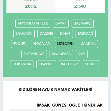
20:12
21:40
AFYONKARAHİSAR
BAYAT
BAŞMAKÇI
BOLVADİN
DAZKIRI
DİNAR
EMİRDAĞ
EVCİLER
HOCALAR
KIZILÖREN
SANDIKLI
SULTANDAĞI
SİNANPAŞA
ÇAY
ÇOBANLAR
İHSANİYE
İSCEHİSAR
ŞUHUT
KIZILÖREN AYLIK NAMAZ VAKITLERI
İMSAK
GÜNEŞ
ÖĞLE
İKINDI
AKŞA