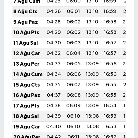
7 Ağu Cum
04:25
06:00
13:10
16:59
20:11
8 Ağu Cts
04:26
06:01
13:10
16:59
20:10
9 Ağu Paz
04:28
06:02
13:10
16:58
20:09
10 Ağu Pts
04:29
06:02
13:10
16:58
20:07
11 Ağu Sal
04:30
06:03
13:10
16:57
20:06
12 Ağu Çar
04:32
06:04
13:10
16:57
20:05
13 Ağu Per
04:33
06:05
13:09
16:56
20:04
14 Ağu Cum
04:34
06:06
13:09
16:56
20:02
15 Ağu Cts
04:35
06:07
13:09
16:55
20:01
16 Ağu Paz
04:37
06:08
13:09
16:55
20:00
17 Ağu Pts
04:38
06:09
13:09
16:54
19:59
18 Ağu Sal
04:39
06:10
13:08
16:53
19:57
19 Ağu Çar
04:40
06:10
13:08
16:53
19:56
20 Ağu Per
04:42
06:11
13:08
16:52
19:55