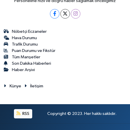
Personeline hızlı ve doğru haber sağlamak önceliğimiz
Nöbetçi Eczaneler
Hava Durumu
Trafik Durumu
Puan Durumu ve Fikstür
Tüm Manşetler
Son Dakika Haberleri
Haber Arşivi
Künye
İletişim
RSS
Copyright © 2023. Her hakkı saklıdır.