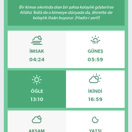
Bir kimse sıkıntıda olan bir şahsa kolaylık gösterirse
Allâhü Teâlâ da o kimseye dünyada da, âhirette de
kolaylık ihsân buyurur. (Hadis-i şerif)
İMSAK
GÜNEŞ
04:24
05:59
ÖĞLE
İKINDI
13:10
16:59
AKŞAM
YATSI