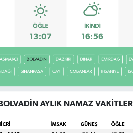
ÖĞLE
İKINDI
5
13:07
16:56
AŞMAKÇI
BOLVADİN
DAZKIRI
DİNAR
EMİRDAĞ
E
NDAĞI
SİNANPAŞA
ÇAY
ÇOBANLAR
İHSANİYE
İS
BOLVADİN AYLIK NAMAZ VAKITLER
HİCRİ
İMSAK
GÜNEŞ
ÖĞLE