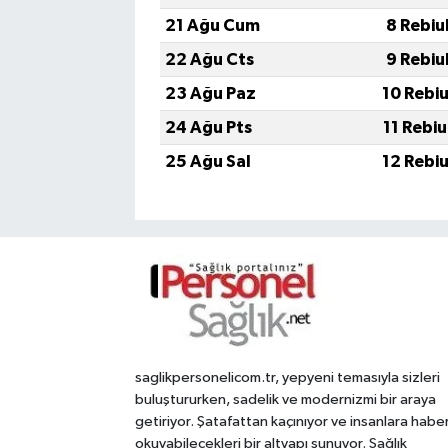
21 Ağu Cum
8 Rebiu
22 Ağu Cts
9 Rebiu
23 Ağu Paz
10 Rebi
24 Ağu Pts
11 Rebi
25 Ağu Sal
12 Rebi
saglikpersonelicom.tr, yepyeni temasıyla sizleri
buluştururken, sadelik ve modernizmi bir araya
getiriyor. Şatafattan kaçınıyor ve insanlara habe
okuyabilecekleri bir altyapı sunuyor. Sağlık