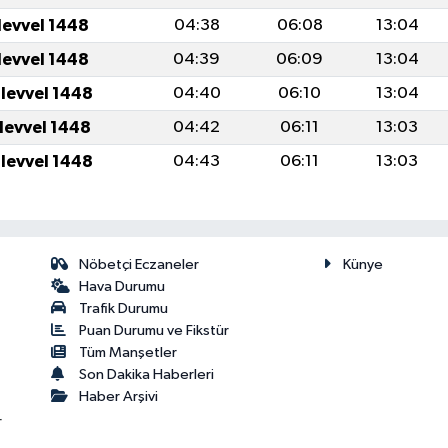
levvel 1448
04:38
06:08
13:04
levvel 1448
04:39
06:09
13:04
ulevvel 1448
04:40
06:10
13:04
ulevvel 1448
04:42
06:11
13:03
ulevvel 1448
04:43
06:11
13:03
Nöbetçi Eczaneler
Künye
Hava Durumu
Trafik Durumu
Puan Durumu ve Fikstür
Tüm Manşetler
Son Dakika Haberleri
Haber Arşivi
r