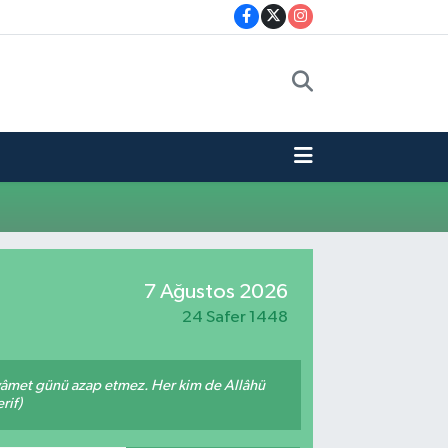
7 Ağustos 2026
24 Safer 1448
 kıyâmet günü azap etmez. Her kim de Allâhü
rif)