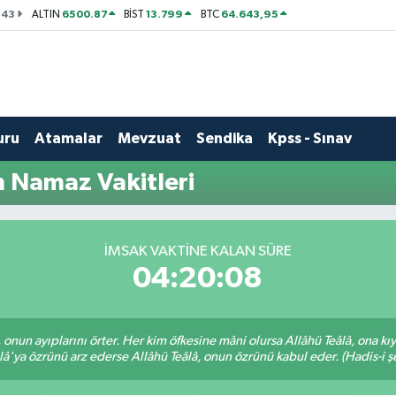
143
6500.87
13.799
64.643,95
ALTIN
BİST
BTC
uru
Atamalar
Mevzuat
Sendika
Kpss - Sınav
n Namaz Vakitleri
İMSAK VAKTINE KALAN SÜRE
04:20:07
â, onun ayıplarını örter. Her kim öfkesine mâni olursa Allâhü Teâlâ, ona
lâ'ya özrünü arz ederse Allâhü Teâlâ, onun özrünü kabul eder. (Hadis-i şe