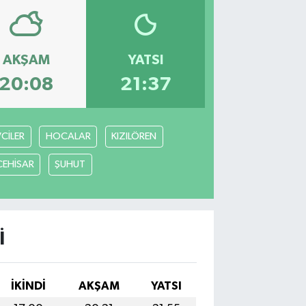
AKŞAM
YATSI
20:08
21:37
VCİLER
HOCALAR
KIZILÖREN
CEHİSAR
ŞUHUT
I
İKINDI
AKŞAM
YATSI