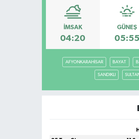
İMSAK
GÜNEŞ
04:20
05:5
AFYONKARAHİSAR
BAYAT
B
SANDIKLI
SULTA