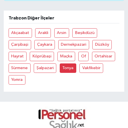
Trabzon Diğer İlçeler
Akçaabat
Arakli
Arsin
Beşikdüzü
Çarşibaşi
Çaykara
Dernekpazari
Düzköy
Hayrat
Köprübaşi
Maçka
Of
Ortahisar
Sürmene
Şalpazari
Tonya
Vakfikebir
Yomra