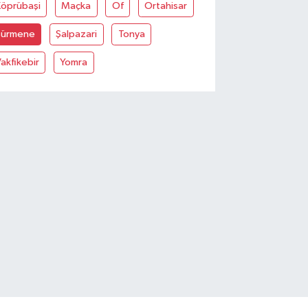
Köprübaşi
Maçka
Of
Ortahisar
Sürmene
Şalpazari
Tonya
akfikebir
Yomra