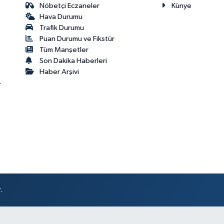
Nöbetçi Eczaneler
Künye
Hava Durumu
Trafik Durumu
Puan Durumu ve Fikstür
Tüm Manşetler
Son Dakika Haberleri
Haber Arşivi
r
.