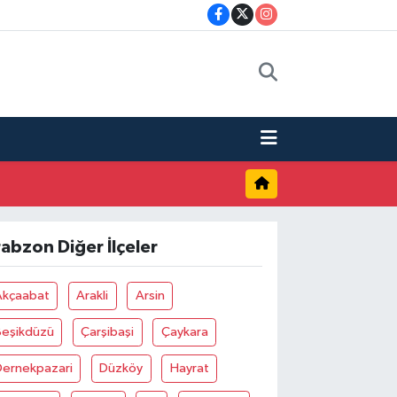
rabzon Diğer İlçeler
Akçaabat
Arakli
Arsin
Beşikdüzü
Çarşibaşi
Çaykara
Dernekpazari
Düzköy
Hayrat