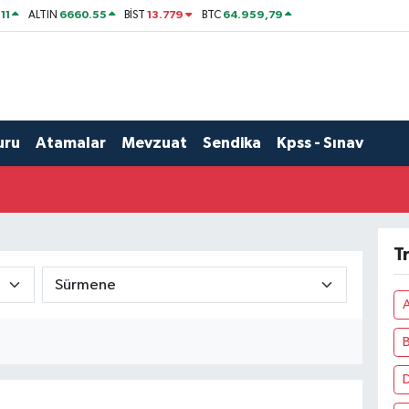
11
6660.55
13.779
64.959,79
ALTIN
BİST
BTC
uru
Atamalar
Mevzuat
Sendika
Kpss - Sınav
T