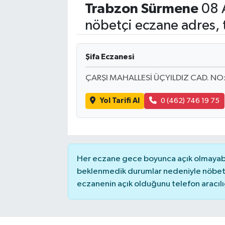
Trabzon
Sürmene
08 
nöbetçi eczane adres, 
Şifa Eczanesi
ÇARŞI MAHALLESİ ÜÇYILDIZ CAD. NO
Yol Tarifi Al
0 (462) 746 19 75
Her eczane gece boyunca açık olmayabili
beklenmedik durumlar nedeniyle nöbete
eczanenin açık olduğunu telefon aracılığıy