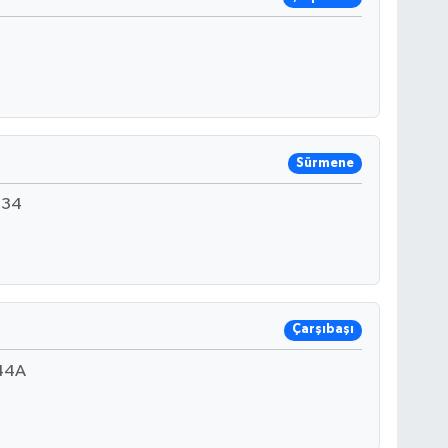
Sürmene
:34
Çarşıbaşı
44A