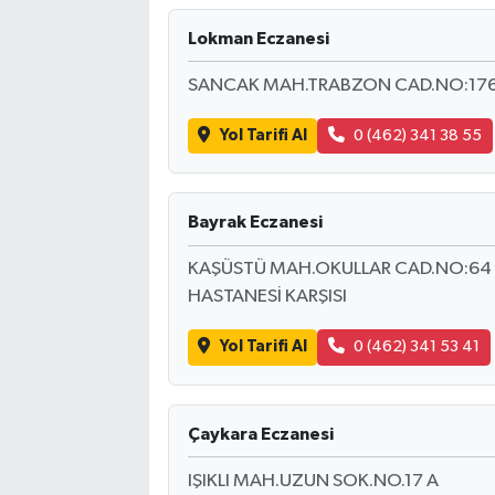
Lokman Eczanesi
SANCAK MAH.TRABZON CAD.NO:176
Yol Tarifi Al
0 (462) 341 38 55
Bayrak Eczanesi
KAŞÜSTÜ MAH.OKULLAR CAD.NO:64 
HASTANESİ KARŞISI
Yol Tarifi Al
0 (462) 341 53 41
Çaykara Eczanesi
IŞIKLI MAH.UZUN SOK.NO.17 A