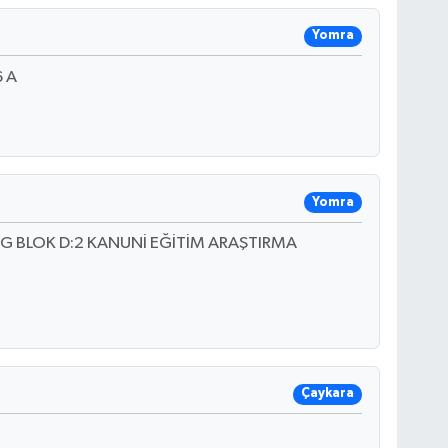
Yomra
 A
Yomra
G BLOK D:2 KANUNİ EĞİTİM ARAŞTIRMA
Çaykara