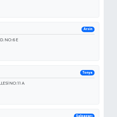
Arsin
D. NO:6 E
Tonya
ESİ NO:11 A
Şalpazarı