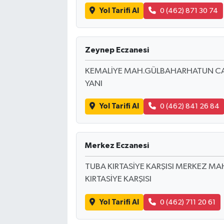
Yol Tarifi Al
0 (462) 871 30 74
Zeynep Eczanesi
KEMALİYE MAH.GÜLBAHARHATUN CAD.
YANI
Yol Tarifi Al
0 (462) 841 26 84
Merkez Eczanesi
TUBA KIRTASİYE KARŞISI MERKEZ MA
KIRTASİYE KARŞISI
Yol Tarifi Al
0 (462) 711 20 61