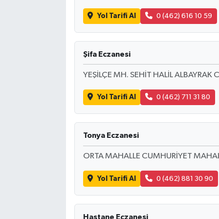
Yol Tarifi Al
0 (462) 616 10 59
Şifa Eczanesi
YEŞİLÇE MH. SEHİT HALİL ALBAYRAK C
Yol Tarifi Al
0 (462) 711 31 80
Tonya Eczanesi
ORTA MAHALLE CUMHURİYET MAHALL
Yol Tarifi Al
0 (462) 881 30 90
Hastane Eczanesi