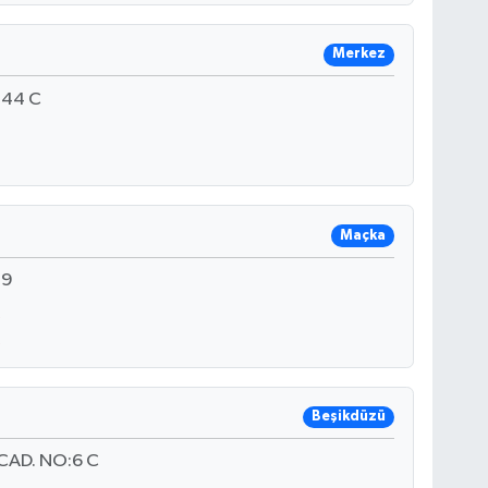
Merkez
:44 C
Maçka
.9
Beşikdüzü
CAD. NO:6 C