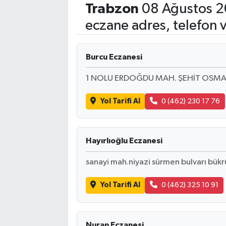
Trabzon
08 Ağustos 2
eczane adres, telefon 
Burcu Eczanesi
1 NOLU ERDOĞDU MAH. ŞEHİT OSMA
Yol Tarifi Al
0 (462) 230 17 76
Hayırlıoğlu Eczanesi
sanayi mah.niyazi sürmen bulvarı bükr
Yol Tarifi Al
0 (462) 325 10 91
Nuran Eczanesi