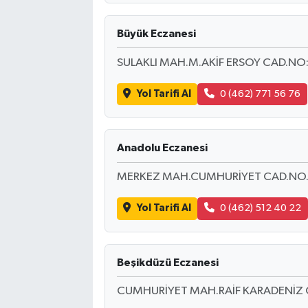
Büyük Eczanesi
SULAKLI MAH.M.AKİF ERSOY CAD.NO
Yol Tarifi Al
0 (462) 771 56 76
Anadolu Eczanesi
MERKEZ MAH.CUMHURİYET CAD.NO
Yol Tarifi Al
0 (462) 512 40 22
Beşikdüzü Eczanesi
CUMHURİYET MAH.RAİF KARADENİZ 