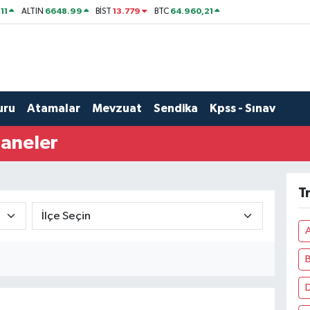
11
6648.99
13.779
64.960,21
ALTIN
BİST
BTC
uru
Atamalar
Mevzuat
Sendika
Kpss - Sınav
zaneler
T