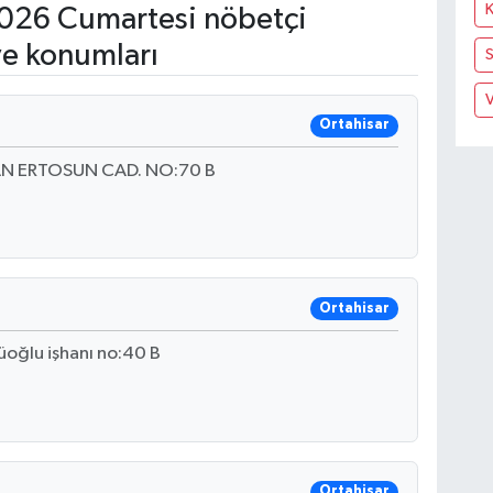
026 Cumartesi nöbetçi
ve konumları
V
Ortahisar
N ERTOSUN CAD. NO:70 B
Ortahisar
üoğlu işhanı no:40 B
Ortahisar