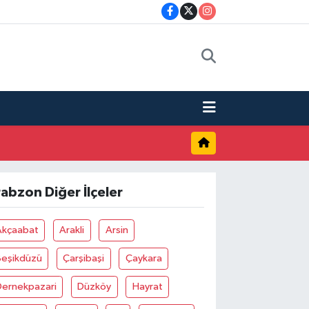
rabzon Diğer İlçeler
Akçaabat
Arakli
Arsin
Beşikdüzü
Çarşibaşi
Çaykara
Dernekpazari
Düzköy
Hayrat