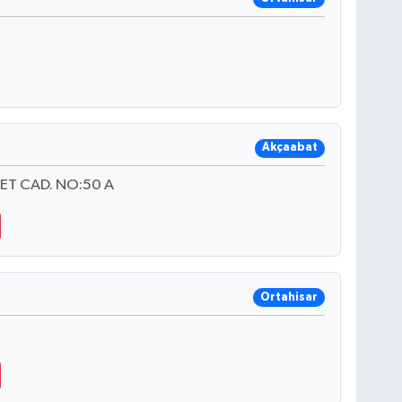
Akçaabat
ET CAD. NO:50 A
Ortahisar