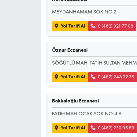
MEYDANHAMAM SOK.NO.2
Yol Tarifi Al
0 (462) 321 77 08
Öznur Eczanesi
SÖĞÜTLÜ MAH. FATİH SULTAN MEHM
Yol Tarifi Al
0 (462) 248 32 38
Bakkaloğlu Eczanesi
FATİH MAH.OCAK SOK.NO:4 A
Yol Tarifi Al
0 (462) 230 95 69