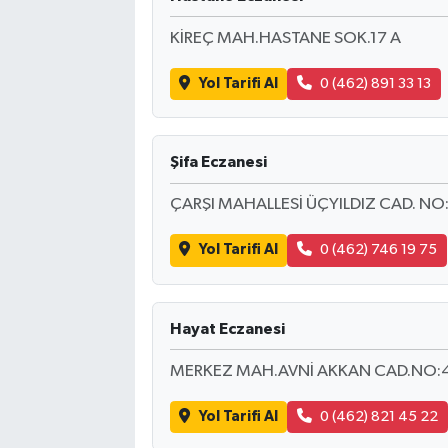
KİREÇ MAH.HASTANE SOK.17 A
Yol Tarifi Al
0 (462) 891 33 13
Şifa Eczanesi
ÇARŞI MAHALLESİ ÜÇYILDIZ CAD. NO
Yol Tarifi Al
0 (462) 746 19 75
Hayat Eczanesi
MERKEZ MAH.AVNİ AKKAN CAD.NO:
Yol Tarifi Al
0 (462) 821 45 22