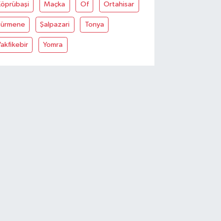
Köprübaşi
Maçka
Of
Ortahisar
Sürmene
Şalpazari
Tonya
akfikebir
Yomra