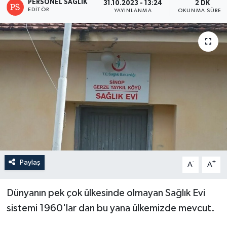
PERSONEL SAĞLIK
31.10.2023 - 13:24
2 DK
EDITÖR
YAYINLANMA
OKUNMA SÜRES
Paylaş
-
+
A
A
Dünyanın pek çok ülkesinde olmayan Sağlık Evi
sistemi 1960'lar dan bu yana ülkemizde mevcut.