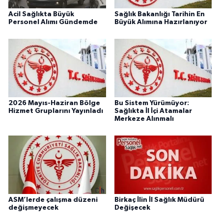
Acil Sağlıkta Büyük
Sağlık Bakanlığı Tarihin En
Personel Alımı Gündemde
Büyük Alımına Hazırlanıyor
2026 Mayıs-Haziran Bölge
Bu Sistem Yürümüyor:
Hizmet Gruplarını Yayınladı
Sağlıkta İl İçi Atamalar
Merkeze Alınmalı
ASM’lerde çalışma düzeni
Birkaç İlin İl Sağlık Müdürü
değişmeyecek
Değişecek