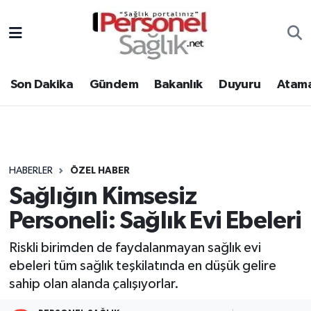
Son Dakika
Nöbetçi Eczaneler
Son Dakika
Gündem
Bakanlık
Duyuru
Atama
Gündem
Hava Durumu
Bakanlık
Trafik Durumu
Duyuru
Süper Lig Puan Durumu ve Fikstür
HABERLER
ÖZEL HABER
Sağlığın Kimsesiz
Atamalar
Tüm Manşetler
Personeli: Sağlık Evi Ebeleri
Mevzuat
Son Dakika Haberleri
Riskli birimden de faydalanmayan sağlık evi
ebeleri tüm sağlık teşkilatında en düşük gelire
Sendika
Haber Arşivi
sahip olan alanda çalışıyorlar.
Kpss - Sınav