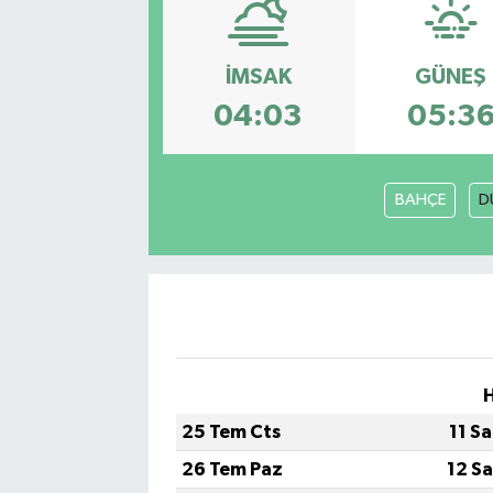
İMSAK
GÜNEŞ
04:03
05:3
BAHÇE
D
25 Tem Cts
11 S
26 Tem Paz
12 S