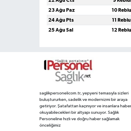
22 Ağu Cts
9 Rebiu
23 Ağu Paz
10 Rebi
24 Ağu Pts
11 Rebi
25 Ağu Sal
12 Rebi
saglikpersonelicom.tr, yepyeni temasıyla sizleri
buluştururken, sadelik ve modernizmi bir araya
getiriyor. Şatafattan kaçınıyor ve insanlara habe
okuyabilecekleri bir altyapı sunuyor. Sağlık
Personeline hızlı ve doğru haber sağlamak
önceliğimiz