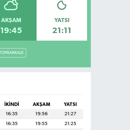
AKŞAM
YATSI
19:45
21:11
TOPRAKKALE
İKINDI
AKŞAM
YATSI
16:35
19:56
21:27
16:35
19:55
21:25