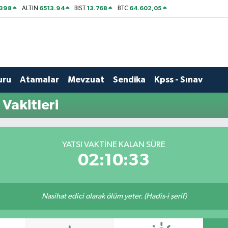
2398
6513.94
13.768
64.602,05
ALTIN
BİST
BTC
uru
Atamalar
Mevzuat
Sendika
Kpss - Sınav
Vakitleri
YATSI VAKTINE KALAN SÜRE
02:10:32
Nasihat edici olarak ölüm yeter. (Hadis-i şerif)