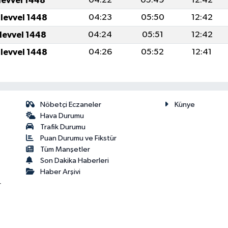
levvel 1448
04:22
05:49
12:42
ulevvel 1448
04:23
05:50
12:42
ulevvel 1448
04:24
05:51
12:42
ulevvel 1448
04:26
05:52
12:41
Nöbetçi Eczaneler
Künye
Hava Durumu
Trafik Durumu
Puan Durumu ve Fikstür
Tüm Manşetler
Son Dakika Haberleri
Haber Arşivi
r