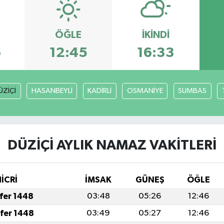
ÖĞLE
İKINDI
6
12:45
16:33
ÜZİÇİ
HASANBEYLİ
KADİRLİ
OSMANİYE
SUMBAS
DÜZİÇİ AYLIK NAMAZ VAKITLERI
HİCRİ
İMSAK
GÜNEŞ
ÖĞLE
afer 1448
03:48
05:26
12:46
afer 1448
03:49
05:27
12:46