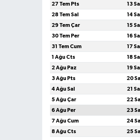
27 Tem Pts
13 S
28 Tem Sal
14 S
29 Tem Çar
15 S
30 Tem Per
16 S
31 Tem Cum
17 S
1 Ağu Cts
18 S
2 Ağu Paz
19 S
3 Ağu Pts
20 S
4 Ağu Sal
21 S
5 Ağu Çar
22 S
6 Ağu Per
23 S
7 Ağu Cum
24 S
8 Ağu Cts
25 S