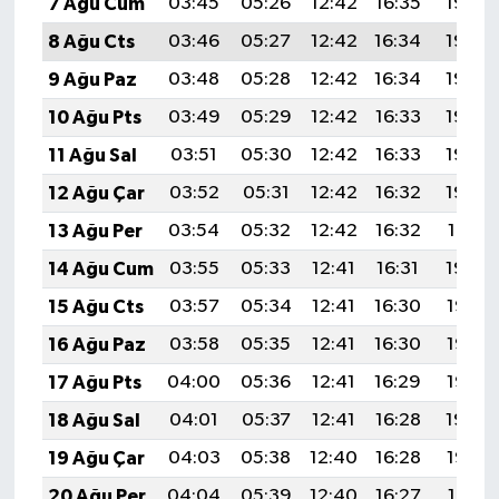
7 Ağu Cum
03:45
05:26
12:42
16:35
19:49
8 Ağu Cts
03:46
05:27
12:42
16:34
19:48
9 Ağu Paz
03:48
05:28
12:42
16:34
19:46
10 Ağu Pts
03:49
05:29
12:42
16:33
19:45
11 Ağu Sal
03:51
05:30
12:42
16:33
19:44
12 Ağu Çar
03:52
05:31
12:42
16:32
19:42
13 Ağu Per
03:54
05:32
12:42
16:32
19:41
14 Ağu Cum
03:55
05:33
12:41
16:31
19:40
15 Ağu Cts
03:57
05:34
12:41
16:30
19:38
16 Ağu Paz
03:58
05:35
12:41
16:30
19:37
17 Ağu Pts
04:00
05:36
12:41
16:29
19:36
18 Ağu Sal
04:01
05:37
12:41
16:28
19:34
19 Ağu Çar
04:03
05:38
12:40
16:28
19:33
20 Ağu Per
04:04
05:39
12:40
16:27
19:31