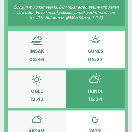
Gördün mü o kimseyi ki: Dini inkâr eder. Yetimi itip kakan
işte odur. Ve (o kimse) yoksula yemek yedirilmesi için
teşvikte bulunmaz. (Mâûn Sûresi, 1-2-3)
İMSAK
GÜNEŞ
03:46
05:27
ÖĞLE
İKINDI
12:42
16:34
AKŞAM
YATSI