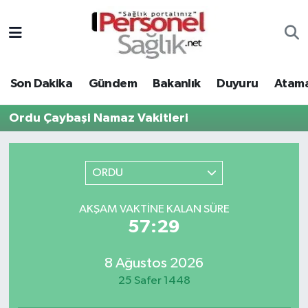
Son Dakika
Nöbetçi Eczaneler
Son Dakika
Gündem
Bakanlık
Duyuru
Atama
Gündem
Hava Durumu
Ordu Çaybaşi Namaz Vakitleri
Bakanlık
Trafik Durumu
Duyuru
Süper Lig Puan Durumu ve Fikstür
ORDU
Atamalar
Tüm Manşetler
AKŞAM VAKTINE KALAN SÜRE
57:29
Mevzuat
Son Dakika Haberleri
8 Ağustos 2026
Sendika
Haber Arşivi
25 Safer 1448
Kpss - Sınav