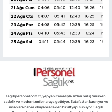
21 Ağu Cum
04:06
05:40
12:40
16:26
19:30
22 Ağu Cts
04:07
05:41
12:40
16:25
19:28
23 Ağu Paz
04:08
05:42
12:39
16:25
19:27
24 Ağu Pts
04:10
05:43
12:39
16:24
19:25
25 Ağu Sal
04:11
05:44
12:39
16:23
19:24
saglikpersonelicom.tr, yepyeni temasıyla sizleri buluştururken,
sadelik ve modernizmi bir araya getiriyor. Şatafattan kaçınıyor ve
insanlara haber okuyabilecekleri bir altyapı sunuyor. Sağlık