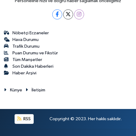
Personeline hızlı ve doğru haber sağlamak önceliğimiz
Nöbetçi Eczaneler
Hava Durumu
Trafik Durumu
Puan Durumu ve Fikstür
Tüm Manşetler
Son Dakika Haberleri
Haber Arşivi
Künye
İletişim
RSS
Copyright © 2023. Her hakkı saklıdır.