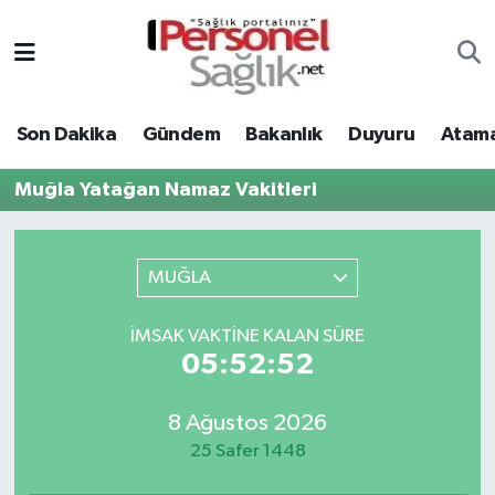
Son Dakika
Nöbetçi Eczaneler
Son Dakika
Gündem
Bakanlık
Duyuru
Atama
Gündem
Hava Durumu
Muğla Yatağan Namaz Vakitleri
Bakanlık
Trafik Durumu
Duyuru
Süper Lig Puan Durumu ve Fikstür
MUĞLA
Atamalar
Tüm Manşetler
İMSAK VAKTINE KALAN SÜRE
05:52:52
Mevzuat
Son Dakika Haberleri
8 Ağustos 2026
Sendika
Haber Arşivi
25 Safer 1448
Kpss - Sınav