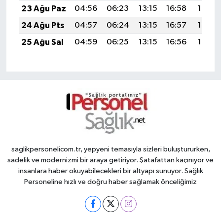
23 Ağu Paz
04:56
06:23
13:15
16:58
19:57
24 Ağu Pts
04:57
06:24
13:15
16:57
19:56
25 Ağu Sal
04:59
06:25
13:15
16:56
19:55
saglikpersonelicom.tr, yepyeni temasıyla sizleri buluştururken,
sadelik ve modernizmi bir araya getiriyor. Şatafattan kaçınıyor ve
insanlara haber okuyabilecekleri bir altyapı sunuyor. Sağlık
Personeline hızlı ve doğru haber sağlamak önceliğimiz