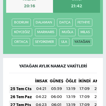
20:16
21:42
BODRUM
DALAMAN
DATÇA
FETHİYE
KÖYCEĞİZ
MARMARİS
MUĞLA
MİLAS
ORTACA
SEYDİKEMER
ULA
YATAĞAN
YATAĞAN AYLIK NAMAZ VAKITLERI
İMSAK
GÜNEŞ
ÖĞLE
İKINDI
AKŞA
25 Tem Cts
04:21
05:59
13:19
17:09
20:29
26 Tem Paz
04:22
06:00
13:19
17:09
20:28
27 Tem Pts
04:23
06:01
13:19
17:09
20:27