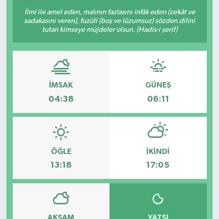
İlmi ile amel eden, malının fazlasını infâk eden (zekât ve
sadakasını veren), fuzûlî (boş ve lüzumsuz) sözden dilini
tutan kimseye müjdeler olsun. (Hadis-i şerif)
İMSAK
GÜNEŞ
04:38
06:11
ÖĞLE
İKINDI
13:18
17:05
AKŞAM
YATSI