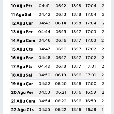
10 Ağu Pts
04:41
06:12
13:18
17:04
20:14
11 Ağu Sal
04:42
06:13
13:18
17:04
20:13
12 Ağu Çar
04:43
06:14
13:18
17:04
20:11
13 Ağu Per
04:44
06:15
13:17
17:03
20:10
14 Ağu Cum
04:46
06:16
13:17
17:03
20:09
15 Ağu Cts
04:47
06:16
13:17
17:02
20:08
16 Ağu Paz
04:48
06:17
13:17
17:02
20:06
17 Ağu Pts
04:49
06:18
13:17
17:01
20:05
18 Ağu Sal
04:50
06:19
13:16
17:01
20:04
19 Ağu Çar
04:52
06:20
13:16
17:00
20:03
20 Ağu Per
04:53
06:21
13:16
16:59
20:01
21 Ağu Cum
04:54
06:22
13:16
16:59
20:00
22 Ağu Cts
04:55
06:22
13:16
16:58
19:59