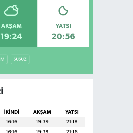
AKŞAM
YATSI
19:24
20:56
LİM
SUSUZ
I
İKINDI
AKŞAM
YATSI
16:16
19:39
21:18
16:16
19:38
21:16