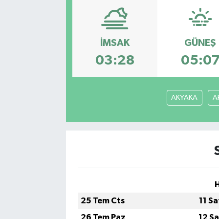
İMSAK
GÜNEŞ
03:28
05:0
AKYAKA
A
H
25 Tem Cts
11 S
26 Tem Paz
12 S