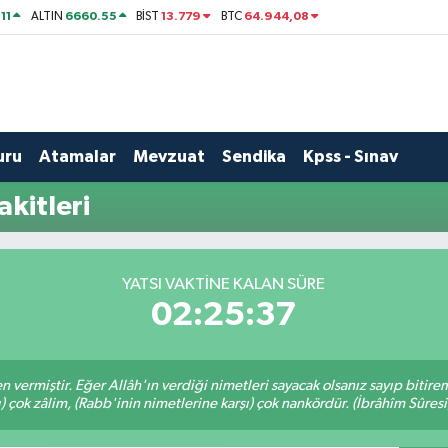
11
6660.55
13.779
64.944,08
ALTIN
BİST
BTC
uru
Atamalar
Mevzuat
Sendika
Kpss - Sınav
kitleri
YATSI VAKTINE KALAN SÜRE
02:25:36
en vermiştir. Eğer Allâh'ın verdiği nimetleri sayacak olsanız sayıp bitire
ı) çok zâlim, (Rabb'inin nimetlerine karşı) çok nankördür. (İbrâhîm Sûresi