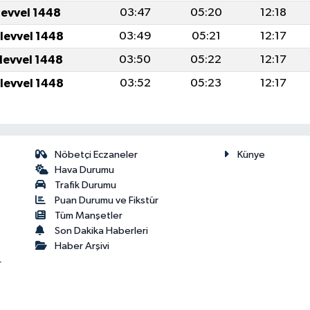
levvel 1448
03:47
05:20
12:18
ulevvel 1448
03:49
05:21
12:17
ulevvel 1448
03:50
05:22
12:17
ulevvel 1448
03:52
05:23
12:17
Nöbetçi Eczaneler
Künye
Hava Durumu
Trafik Durumu
Puan Durumu ve Fikstür
Tüm Manşetler
Son Dakika Haberleri
Haber Arşivi
r