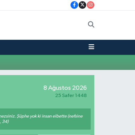
8 Ağustos 2026
25 Safer 1448
mezsiniz. Şüphe yok ki insan elbette (nefsine
, 34)