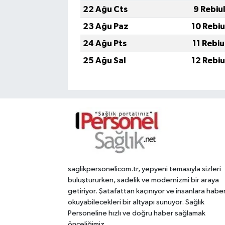
22 Ağu Cts
9 Rebiu
23 Ağu Paz
10 Rebi
24 Ağu Pts
11 Rebi
25 Ağu Sal
12 Rebi
saglikpersonelicom.tr, yepyeni temasıyla sizleri
buluştururken, sadelik ve modernizmi bir araya
getiriyor. Şatafattan kaçınıyor ve insanlara habe
okuyabilecekleri bir altyapı sunuyor. Sağlık
Personeline hızlı ve doğru haber sağlamak
önceliğimiz