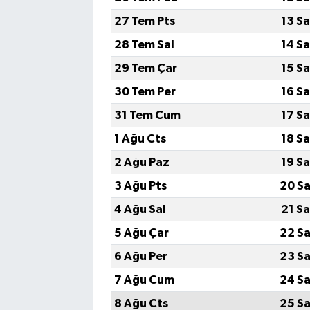
27 Tem Pts
13 S
28 Tem Sal
14 S
29 Tem Çar
15 S
30 Tem Per
16 S
31 Tem Cum
17 S
1 Ağu Cts
18 S
2 Ağu Paz
19 S
3 Ağu Pts
20 Sa
4 Ağu Sal
21 S
5 Ağu Çar
22 Sa
6 Ağu Per
23 Sa
7 Ağu Cum
24 Sa
8 Ağu Cts
25 Sa