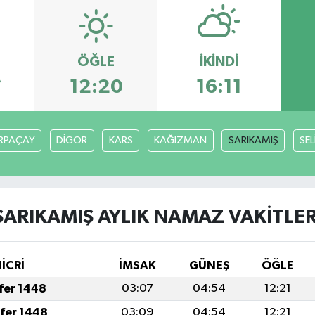
ÖĞLE
İKINDI
7
12:20
16:11
RPAÇAY
DİGOR
KARS
KAĞIZMAN
SARIKAMIŞ
SE
SARIKAMIŞ AYLIK NAMAZ VAKITLER
İCRİ
İMSAK
GÜNEŞ
ÖĞLE
afer 1448
03:07
04:54
12:21
afer 1448
03:09
04:54
12:21