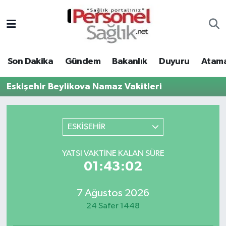
Son Dakika
Nöbetçi Eczaneler
Son Dakika
Gündem
Bakanlık
Duyuru
Atama
Gündem
Hava Durumu
Eskişehir Beylikova Namaz Vakitleri
Bakanlık
Trafik Durumu
Duyuru
Süper Lig Puan Durumu ve Fikstür
ESKİŞEHİR
Atamalar
Tüm Manşetler
YATSI VAKTINE KALAN SÜRE
01:43:02
Mevzuat
Son Dakika Haberleri
7 Ağustos 2026
Sendika
Haber Arşivi
24 Safer 1448
Kpss - Sınav