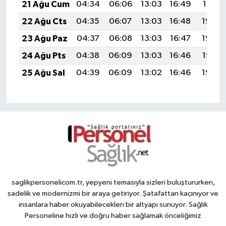
21 Ağu Cum
04:34
06:06
13:03
16:49
19:51
22 Ağu Cts
04:35
06:07
13:03
16:48
19:50
23 Ağu Paz
04:37
06:08
13:03
16:47
19:48
24 Ağu Pts
04:38
06:09
13:03
16:46
19:47
25 Ağu Sal
04:39
06:09
13:02
16:46
19:45
saglikpersonelicom.tr, yepyeni temasıyla sizleri buluştururken,
sadelik ve modernizmi bir araya getiriyor. Şatafattan kaçınıyor ve
insanlara haber okuyabilecekleri bir altyapı sunuyor. Sağlık
Personeline hızlı ve doğru haber sağlamak önceliğimiz