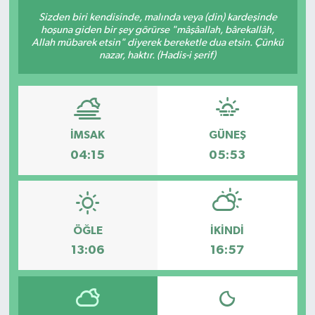
Sizden biri kendisinde, malında veya (din) kardeşinde
hoşuna giden bir şey görürse "mâşâallah, bârekallâh,
Allah mübarek etsin" diyerek bereketle dua etsin. Çünkü
nazar, haktır. (Hadis-i şerif)
İMSAK
GÜNEŞ
04:15
05:53
ÖĞLE
İKINDI
13:06
16:57