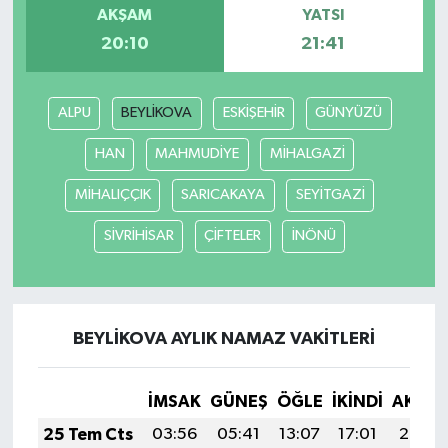
AKŞAM
YATSI
20:10
21:41
ALPU
BEYLİKOVA
ESKİŞEHİR
GÜNYÜZÜ
HAN
MAHMUDİYE
MİHALGAZİ
MİHALIÇÇIK
SARICAKAYA
SEYİTGAZİ
SİVRİHİSAR
ÇİFTELER
İNÖNÜ
BEYLİKOVA AYLIK NAMAZ VAKITLERI
İMSAK
GÜNEŞ
ÖĞLE
İKINDI
AKŞA
25 Tem Cts
03:56
05:41
13:07
17:01
20:23