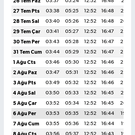
26 Tem Paz
03:37
05:24
12:52
16:48
20:11
27 Tem Pts
03:38
05:25
12:52
16:48
20:10
28 Tem Sal
03:40
05:26
12:52
16:48
20:09
29 Tem Çar
03:41
05:27
12:52
16:47
20:08
30 Tem Per
03:43
05:28
12:52
16:47
20:07
31 Tem Cum
03:44
05:29
12:52
16:47
20:06
1 Ağu Cts
03:46
05:30
12:52
16:46
20:05
2 Ağu Paz
03:47
05:31
12:52
16:46
20:03
3 Ağu Pts
03:49
05:32
12:52
16:46
20:02
4 Ağu Sal
03:50
05:33
12:52
16:45
20:01
5 Ağu Çar
03:52
05:34
12:52
16:45
20:00
6 Ağu Per
03:53
05:35
12:52
16:44
19:59
7 Ağu Cum
03:55
05:36
12:52
16:44
19:58
8 Ağu Cts
03:56
05:37
12:52
16:43
19:56