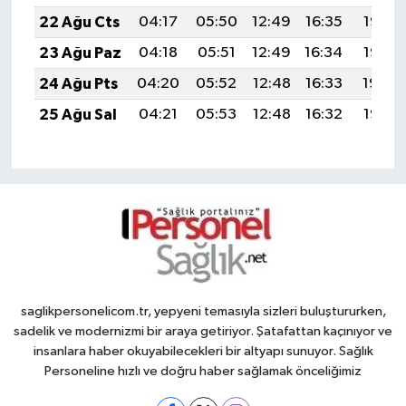
22 Ağu Cts
04:17
05:50
12:49
16:35
19:37
23 Ağu Paz
04:18
05:51
12:49
16:34
19:36
24 Ağu Pts
04:20
05:52
12:48
16:33
19:34
25 Ağu Sal
04:21
05:53
12:48
16:32
19:33
saglikpersonelicom.tr, yepyeni temasıyla sizleri buluştururken,
sadelik ve modernizmi bir araya getiriyor. Şatafattan kaçınıyor ve
insanlara haber okuyabilecekleri bir altyapı sunuyor. Sağlık
Personeline hızlı ve doğru haber sağlamak önceliğimiz