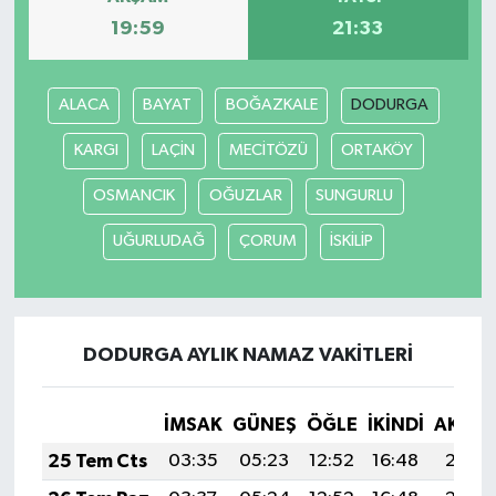
19:59
21:33
ALACA
BAYAT
BOĞAZKALE
DODURGA
KARGI
LAÇİN
MECİTÖZÜ
ORTAKÖY
OSMANCIK
OĞUZLAR
SUNGURLU
UĞURLUDAĞ
ÇORUM
İSKİLİP
DODURGA AYLIK NAMAZ VAKITLERI
İMSAK
GÜNEŞ
ÖĞLE
İKINDI
AKŞA
25 Tem Cts
03:35
05:23
12:52
16:48
20:11