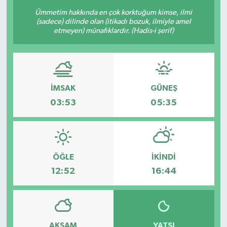
Ümmetim hakkında en çok korktuğum kimse, ilmi
(sadece) dilinde olan (itikadı bozuk, ilmiyle amel
etmeyen) münafıklardır. (Hadis-i şerif)
İMSAK
GÜNEŞ
03:53
05:35
ÖĞLE
İKINDI
12:52
16:44
AKŞAM
YATSI