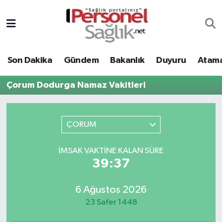
Son Dakika
Nöbetçi Eczaneler
Son Dakika
Gündem
Bakanlık
Duyuru
Atama
Gündem
Hava Durumu
Çorum Dodurga Namaz Vakitleri
Bakanlık
Trafik Durumu
Duyuru
Süper Lig Puan Durumu ve Fikstür
ÇORUM
Atamalar
Tüm Manşetler
İMSAK VAKTINE KALAN SÜRE
39:37
Mevzuat
Son Dakika Haberleri
6 Ağustos 2026
Sendika
Haber Arşivi
23 Safer 1448
Kpss - Sınav