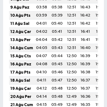
9 Ağu Paz
03:58
05:38
12:51
16:43
19:55
10 Ağu Pts
03:59
05:39
12:51
16:42
19:54
11 Ağu Sal
04:01
05:40
12:51
16:42
19:53
12 Ağu Çar
04:02
05:41
12:51
16:41
19:51
13 Ağu Per
04:04
05:42
12:51
16:41
19:50
14 Ağu Cum
04:05
05:43
12:51
16:40
19:49
15 Ağu Cts
04:07
05:44
12:50
16:39
19:47
16 Ağu Paz
04:08
05:45
12:50
16:39
19:46
17 Ağu Pts
04:10
05:46
12:50
16:38
19:44
18 Ağu Sal
04:11
05:47
12:50
16:37
19:43
19 Ağu Çar
04:12
05:48
12:50
16:37
19:42
20 Ağu Per
04:14
05:48
12:49
16:36
19:40
21 Ağu Cum
04:15
05:49
12:49
16:35
19:39