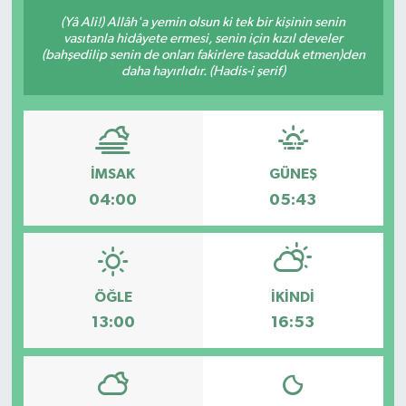
(Yâ Ali!) Allâh'a yemin olsun ki tek bir kişinin senin
vasıtanla hidâyete ermesi, senin için kızıl develer
(bahşedilip senin de onları fakirlere tasadduk etmen)den
daha hayırlıdır. (Hadis-i şerif)
İMSAK
GÜNEŞ
04:00
05:43
ÖĞLE
İKINDI
13:00
16:53