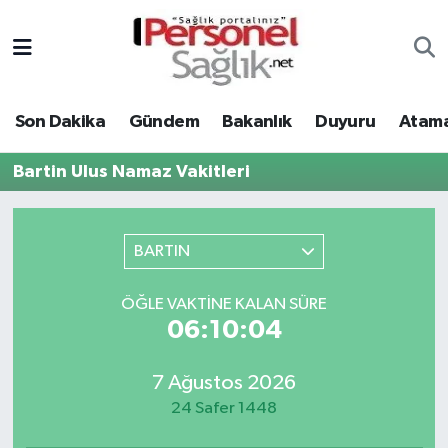
Son Dakika
Nöbetçi Eczaneler
Son Dakika
Gündem
Bakanlık
Duyuru
Atama
Gündem
Hava Durumu
Bartin Ulus Namaz Vakitleri
Bakanlık
Trafik Durumu
Duyuru
Süper Lig Puan Durumu ve Fikstür
BARTIN
Atamalar
Tüm Manşetler
ÖĞLE VAKTINE KALAN SÜRE
06:10:04
Mevzuat
Son Dakika Haberleri
7 Ağustos 2026
Sendika
Haber Arşivi
24 Safer 1448
Kpss - Sınav