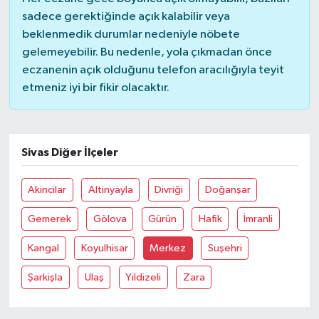
sadece gerektiğinde açık kalabilir veya
beklenmedik durumlar nedeniyle nöbete
gelemeyebilir. Bu nedenle, yola çıkmadan önce
eczanenin açık olduğunu telefon aracılığıyla teyit
etmeniz iyi bir fikir olacaktır.
Sivas Diğer İlçeler
Akincilar
Altinyayla
Divriği
Doğanşar
Gemerek
Gölova
Gürün
Hafik
İmranli
Kangal
Koyulhisar
Merkez
Suşehri
Şarkişla
Ulaş
Yildizeli
Zara