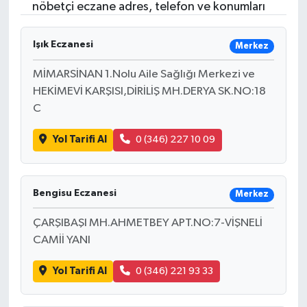
nöbetçi eczane adres, telefon ve konumları
Işık Eczanesi
Merkez
MİMARSİNAN 1.Nolu Aile Sağlığı Merkezi ve
HEKİMEVİ KARŞISI,DİRİLİŞ MH.DERYA SK.NO:18
C
Yol Tarifi Al
0 (346) 227 10 09
Bengisu Eczanesi
Merkez
ÇARŞIBAŞI MH.AHMETBEY APT.NO:7-VİŞNELİ
CAMİİ YANI
Yol Tarifi Al
0 (346) 221 93 33