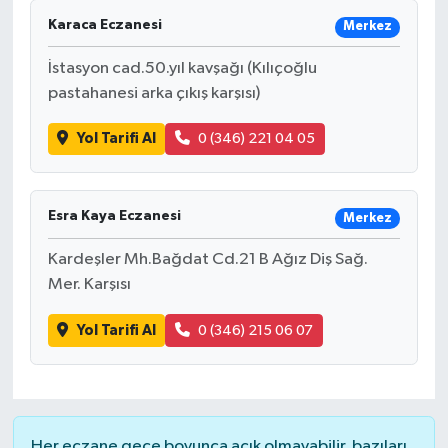
Karaca Eczanesi
Merkez
İstasyon cad.50.yıl kavşağı (Kılıçoğlu
pastahanesi arka çıkış karşısı)
Yol Tarifi Al
0 (346) 221 04 05
Esra Kaya Eczanesi
Merkez
Kardeşler Mh.Bağdat Cd.21 B Ağız Diş Sağ.
Mer. Karşısı
Yol Tarifi Al
0 (346) 215 06 07
Her eczane gece boyunca açık olmayabilir, bazıları