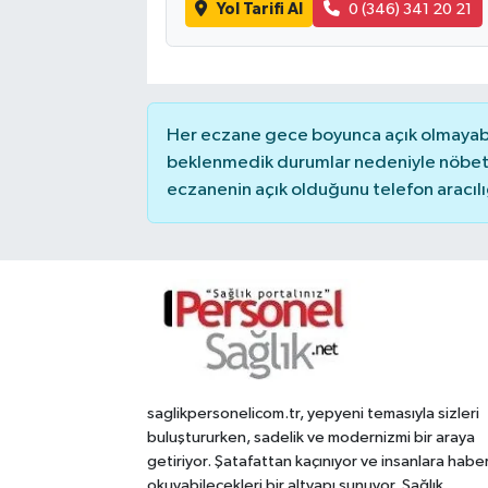
Yol Tarifi Al
0 (346) 341 20 21
Her eczane gece boyunca açık olmayabili
beklenmedik durumlar nedeniyle nöbete
eczanenin açık olduğunu telefon aracılığıy
saglikpersonelicom.tr, yepyeni temasıyla sizleri
buluştururken, sadelik ve modernizmi bir araya
getiriyor. Şatafattan kaçınıyor ve insanlara habe
okuyabilecekleri bir altyapı sunuyor. Sağlık