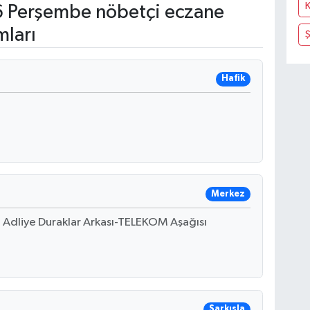
K
 Perşembe nöbetçi eczane
mları
Ş
Hafik
Merkez
 Adliye Duraklar Arkası-TELEKOM Aşağısı
Şarkışla