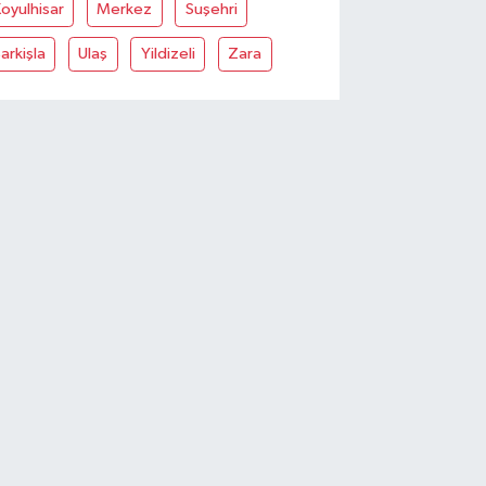
oyulhisar
Merkez
Suşehri
arkişla
Ulaş
Yildizeli
Zara