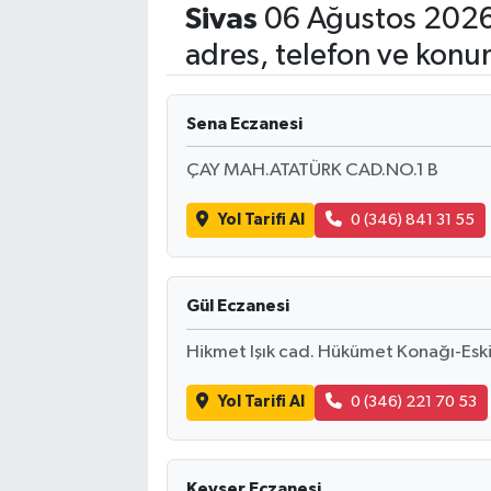
Sivas
06 Ağustos 2026
adres, telefon ve konu
Sena Eczanesi
ÇAY MAH.ATATÜRK CAD.NO.1 B
Yol Tarifi Al
0 (346) 841 31 55
Gül Eczanesi
Hikmet Işık cad. Hükümet Konağı-Eski
Yol Tarifi Al
0 (346) 221 70 53
Kevser Eczanesi