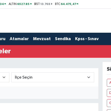
534
6527.85
13.703
64.475,47
ALTIN
BİST
BTC
uru
Atamalar
Mevzuat
Sendika
Kpss - Sınav
eler
S
A