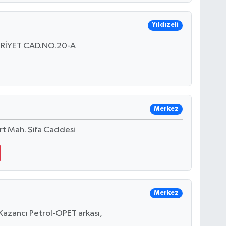
Yıldızeli
RİYET CAD.NO.20-A
Merkez
rt Mah. Şifa Caddesi
Merkez
Kazancı Petrol-OPET arkası,