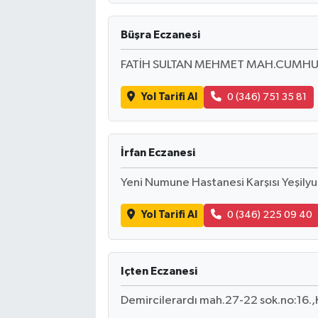
Büşra Eczanesi
FATİH SULTAN MEHMET MAH.CUMHU
Yol Tarifi Al
0 (346) 751 35 81
İrfan Eczanesi
Yeni Numune Hastanesi Karşısı Yeşilyu
Yol Tarifi Al
0 (346) 225 09 40
Içten Eczanesi
Demircilerardı mah.27-22 sok.no:16.,