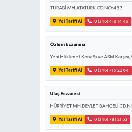
TURABİ MH.ATATÜRK CD.NO:493
Yol Tarifi Al
0 (346) 418 14 49
Özlem Eczanesi
Yeni Hükümet Konağı ve ASM Karşısı,
Yol Tarifi Al
0 (346) 715 22 64
Ulaş Eczanesi
HÜRRİYET MH.DEVLET BAHÇELİ CD.N
Yol Tarifi Al
0 (346) 781 21 53