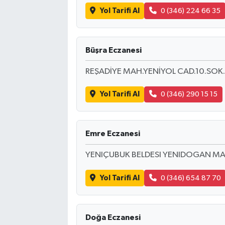
Yol Tarifi Al
0 (346) 224 66 35
Büşra Eczanesi
REŞADİYE MAH.YENİYOL CAD.10.SOK
Yol Tarifi Al
0 (346) 290 15 15
Emre Eczanesi
YENIÇUBUK BELDESI YENIDOGAN MA
Yol Tarifi Al
0 (346) 654 87 70
Doğa Eczanesi