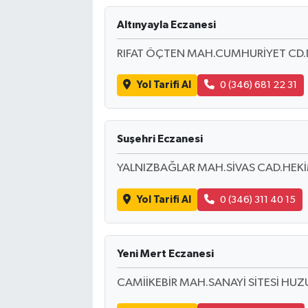
Altınyayla Eczanesi
RIFAT ÖÇTEN MAH.CUMHURİYET CD.
Yol Tarifi Al
0 (346) 681 22 31
Suşehri Eczanesi
YALNIZBAĞLAR MAH.SİVAS CAD.HEK
Yol Tarifi Al
0 (346) 311 40 15
Yeni Mert Eczanesi
CAMİİKEBİR MAH.SANAYİ SİTESİ HUZU