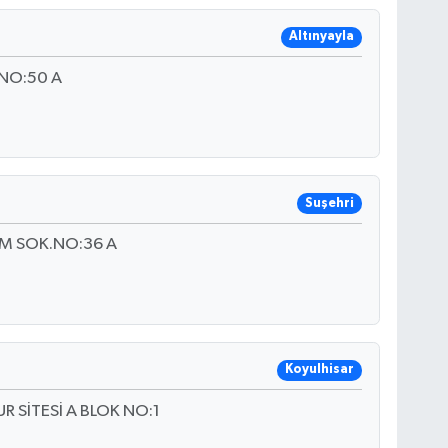
Altınyayla
NO:50 A
Suşehri
İM SOK.NO:36 A
Koyulhisar
R SİTESİ A BLOK NO:1