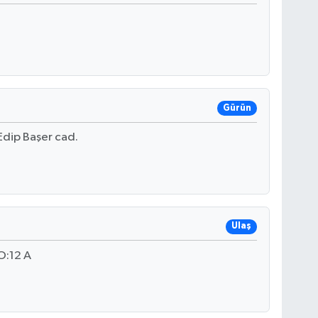
Gürün
Edip Başer cad.
Ulaş
O:12 A