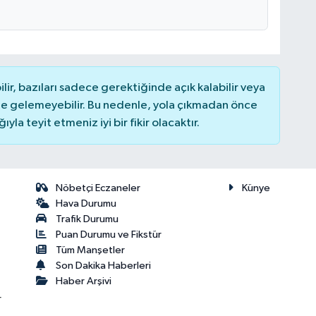
r, bazıları sadece gerektiğinde açık kalabilir veya
 gelemeyebilir. Bu nedenle, yola çıkmadan önce
la teyit etmeniz iyi bir fikir olacaktır.
Nöbetçi Eczaneler
Künye
Hava Durumu
Trafik Durumu
Puan Durumu ve Fikstür
Tüm Manşetler
Son Dakika Haberleri
Haber Arşivi
r