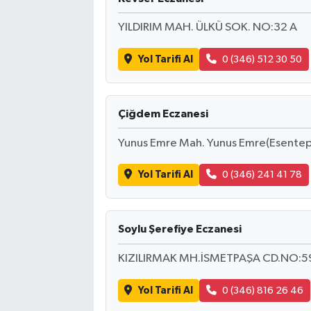
YILDIRIM MAH. ÜLKÜ SOK. NO:32 A
Yol Tarifi Al
0 (346) 512 30 50
Çiğdem Eczanesi
Yunus Emre Mah. Yunus Emre(Esentepe) 
Yol Tarifi Al
0 (346) 241 41 78
Soylu Şerefiye Eczanesi
KIZILIRMAK MH.İSMETPAŞA CD.NO:5
Yol Tarifi Al
0 (346) 816 26 46