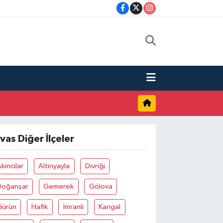
ivas Diğer İlçeler
kincilar
Altinyayla
Divriği
Doğanşar
Gemerek
Gölova
Gürün
Hafik
İmranli
Kangal