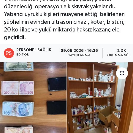
düzenlediği operasyonla kıskıvrak yakalandı.
Yabancı uyruklu kişileri muayene ettiği belirlenen
şüphelinin evinden ultrason cihazı, koter, bistüri,
20 koli ilaç ve yüklü miktarda haksız kazanç ele
geçirildi.
PERSONEL SAĞLIK
09.06.2026 - 16:36
2 DK
EDITÖR
YAYINLANMA
OKUNMA SÜRE