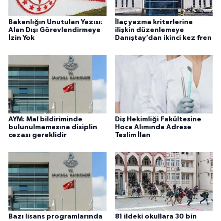
Bakanlığın Unutulan Yazısı:
İlaç yazma kriterlerine
Alan Dışı Görevlendirmeye
ilişkin düzenlemeye
İzin Yok
Danıştay’dan ikinci kez fren
AYM: Mal bildiriminde
Diş Hekimliği Fakültesine
bulunulmamasına disiplin
Hoca Alımında Adrese
cezası gereklidir
Teslim İlan
Bazı lisans programlarında
81 ildeki okullara 30 bin