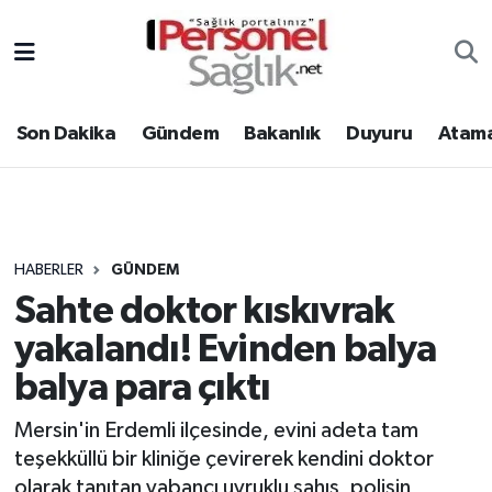
Son Dakika
Nöbetçi Eczaneler
Son Dakika
Gündem
Bakanlık
Duyuru
Atama
Gündem
Hava Durumu
Bakanlık
Trafik Durumu
Duyuru
Süper Lig Puan Durumu ve Fikstür
HABERLER
GÜNDEM
Sahte doktor kıskıvrak
Atamalar
Tüm Manşetler
yakalandı! Evinden balya
Mevzuat
Son Dakika Haberleri
balya para çıktı
Sendika
Haber Arşivi
Mersin'in Erdemli ilçesinde, evini adeta tam
teşekküllü bir kliniğe çevirerek kendini doktor
Kpss - Sınav
olarak tanıtan yabancı uyruklu şahıs, polisin