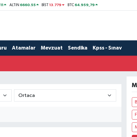
11
6660.55
13.779
64.959,79
ALTIN
BİST
BTC
uru
Atamalar
Mevzuat
Sendika
Kpss - Sınav
M
F