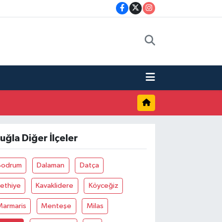
uğla Diğer İlçeler
Bodrum
Dalaman
Datça
ethiye
Kavaklidere
Köyceğiz
Marmaris
Menteşe
Milas