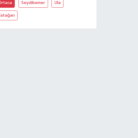
Ortaca
Seydikemer
Ula
Yatağan