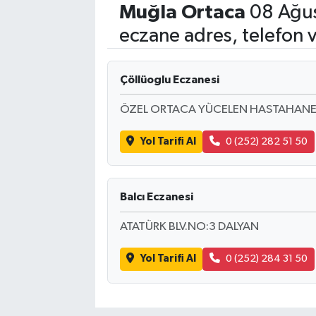
Muğla
Ortaca
08 Ağus
eczane adres, telefon 
Çöllüoglu Eczanesi
ÖZEL ORTACA YÜCELEN HASTAHANESİ
Yol Tarifi Al
0 (252) 282 51 50
Balcı Eczanesi
ATATÜRK BLV.NO:3 DALYAN
Yol Tarifi Al
0 (252) 284 31 50