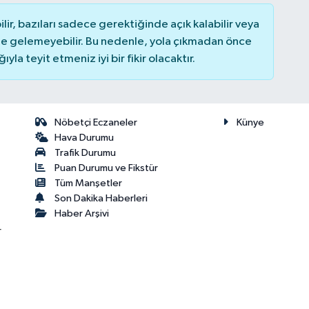
r, bazıları sadece gerektiğinde açık kalabilir veya
 gelemeyebilir. Bu nedenle, yola çıkmadan önce
la teyit etmeniz iyi bir fikir olacaktır.
Nöbetçi Eczaneler
Künye
Hava Durumu
Trafik Durumu
Puan Durumu ve Fikstür
Tüm Manşetler
Son Dakika Haberleri
Haber Arşivi
r