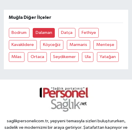
Muğla Diğer İlçeler
Bodrum
Dalaman
Datça
Fethiye
Kavaklidere
Köyceğiz
Marmaris
Menteşe
Milas
Ortaca
Seydikemer
Ula
Yatağan
saglikpersonelicom.tr, yepyeni temasıyla sizleri buluştururken,
sadelik ve modernizmi bir araya getiriyor. Şatafattan kaçınıyor ve