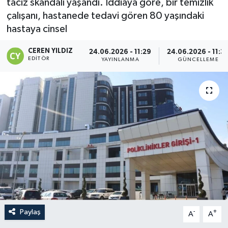
taciz skandalı yaşandı. İddiaya göre, bir temizlik
çalışanı, hastanede tedavi gören 80 yaşındaki
hastaya cinsel
CEREN YILDIZ
24.06.2026 - 11:29
24.06.2026 - 11:3
EDITÖR
YAYINLANMA
GÜNCELLEME
Paylaş
-
+
A
A