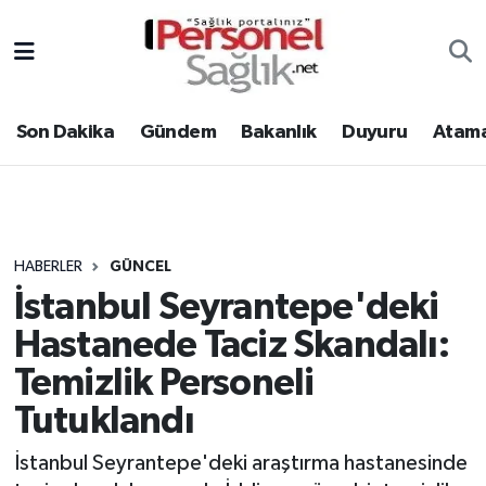
Son Dakika
Nöbetçi Eczaneler
Son Dakika
Gündem
Bakanlık
Duyuru
Atama
Gündem
Hava Durumu
Bakanlık
Trafik Durumu
Duyuru
Süper Lig Puan Durumu ve Fikstür
HABERLER
GÜNCEL
İstanbul Seyrantepe'deki
Atamalar
Tüm Manşetler
Hastanede Taciz Skandalı:
Mevzuat
Son Dakika Haberleri
Temizlik Personeli
Tutuklandı
Sendika
Haber Arşivi
İstanbul Seyrantepe'deki araştırma hastanesinde
Kpss - Sınav