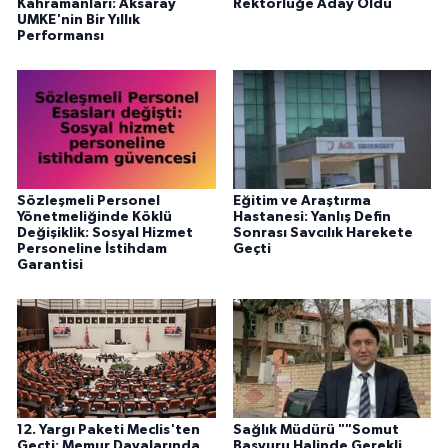
Kahramanları: Aksaray
Rektörlüğe Aday Oldu
UMKE'nin Bir Yıllık
Performansı
Sözleşmeli Personel
Eğitim ve Araştırma
Yönetmeliğinde Köklü
Hastanesi: Yanlış Defin
Değişiklik: Sosyal Hizmet
Sonrası Savcılık Harekete
Personeline İstihdam
Geçti
Garantisi
12. Yargı Paketi Meclis'ten
Sağlık Müdürü ""Somut
Geçti: Memur Davalarında
Başvuru Halinde Gerekli