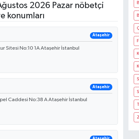
B
ğustos 2026 Pazar nöbetçi
ve konumları
Ataşehir
F
r Sitesi No:10 1A Ataşehir İstanbul
Ataşehir
S
pel Caddesi No:38 A Ataşehir İstanbul
T
Ataşehir