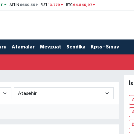
11
6660.55
13.779
64.840,97
ALTIN
BİST
BTC
uru
Atamalar
Mevzuat
Sendika
Kpss - Sınav
İ
A
B