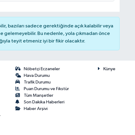
r, bazıları sadece gerektiğinde açık kalabilir veya
 gelemeyebilir. Bu nedenle, yola çıkmadan önce
la teyit etmeniz iyi bir fikir olacaktır.
Nöbetçi Eczaneler
Künye
Hava Durumu
Trafik Durumu
Puan Durumu ve Fikstür
Tüm Manşetler
Son Dakika Haberleri
Haber Arşivi
r