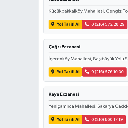
Küçükbakkalköy Mahallesi, Cengiz To
Yol Tarifi Al
0 (216) 572 28 29
Çağrı Eczanesi
İçerenköy Mahallesi, Başıbüyük Yolu S
Yol Tarifi Al
0 (216) 576 10 00
Kaya Eczanesi
Yeniçamlıca Mahallesi, Sakarya Cadde
Yol Tarifi Al
0 (216) 660 17 19