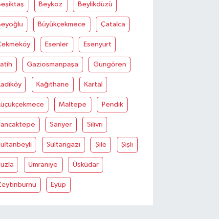
eşiktaş
Beykoz
Beylikdüzü
Beyoğlu
Büyükçekmece
Çatalca
Çekmeköy
Esenler
Esenyurt
atih
Gaziosmanpaşa
Güngören
Kadiköy
Kağithane
Kartal
Küçükçekmece
Maltepe
Pendik
Sancaktepe
Sariyer
Silivri
ultanbeyli
Sultangazi
Şile
Şişli
uzla
Ümraniye
Üsküdar
Zeytinburnu
Eyüp