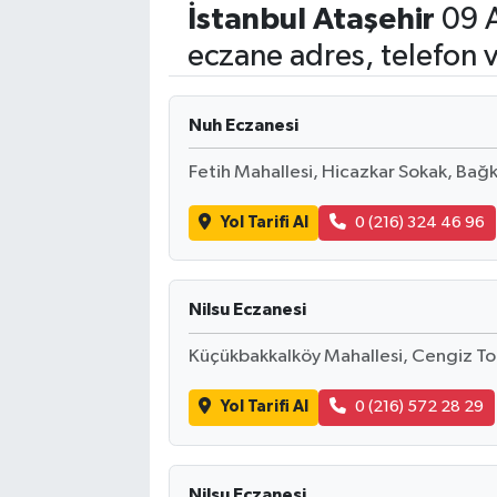
İstanbul
Ataşehir
09 A
eczane adres, telefon 
Nuh Eczanesi
Fetih Mahallesi, Hicazkar Sokak, Bağku
Yol Tarifi Al
0 (216) 324 46 96
Nilsu Eczanesi
Küçükbakkalköy Mahallesi, Cengiz To
Yol Tarifi Al
0 (216) 572 28 29
Nilsu Eczanesi