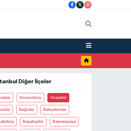
stanbul Diğer İlçeler
Adalar
Arnavutköy
Ataşehir
vcilar
Bağcilar
Bahçelievler
akirköy
Başakşehir
Bayrampaşa