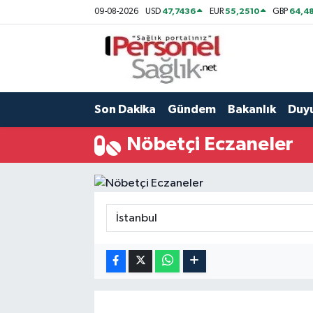
47,7436
55,2510
64,48
09-08-2026
USD
EUR
GBP
Son Dakika
Nöbetçi Eczaneler
Gündem
Hava Durumu
Son Dakika
Gündem
Bakanlık
Duy
Bakanlık
Trafik Durumu
Nöbetçi Eczaneler
Duyuru
Süper Lig Puan Durumu ve Fikstür
Atamalar
Tüm Manşetler
Mevzuat
Son Dakika Haberleri
Sendika
Haber Arşivi
Kpss - Sınav