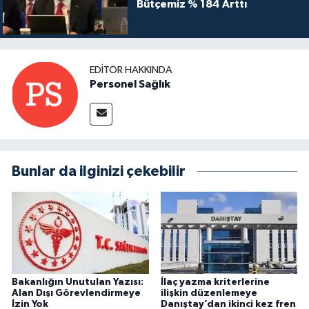
Bütçemiz % 184 Arttı
EDITÖR HAKKINDA
Personel Sağlık
Bunlar da ilginizi çekebilir
Bakanlığın Unutulan Yazısı:
İlaç yazma kriterlerine
Alan Dışı Görevlendirmeye
ilişkin düzenlemeye
İzin Yok
Danıştay’dan ikinci kez fren