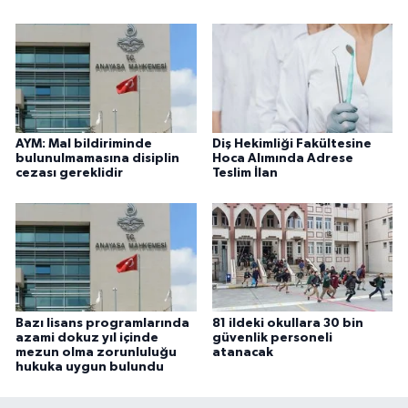
AYM: Mal bildiriminde
Diş Hekimliği Fakültesine
bulunulmamasına disiplin
Hoca Alımında Adrese
cezası gereklidir
Teslim İlan
Bazı lisans programlarında
81 ildeki okullara 30 bin
azami dokuz yıl içinde
güvenlik personeli
mezun olma zorunluluğu
atanacak
hukuka uygun bulundu