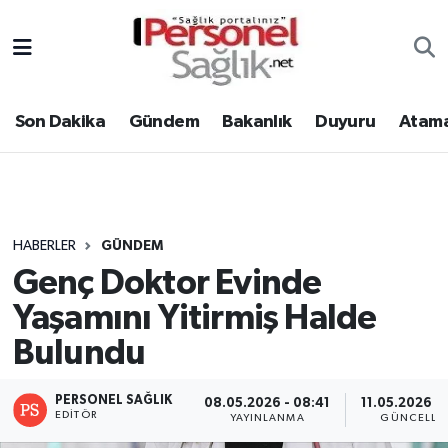
Son Dakika
Nöbetçi Eczaneler
Son Dakika
Gündem
Bakanlık
Duyuru
Atama
Gündem
Hava Durumu
Bakanlık
Trafik Durumu
Duyuru
Süper Lig Puan Durumu ve Fikstür
HABERLER
GÜNDEM
Genç Doktor Evinde
Atamalar
Tüm Manşetler
Yaşamını Yitirmiş Halde
Mevzuat
Son Dakika Haberleri
Bulundu
Sendika
Haber Arşivi
PERSONEL SAĞLIK
08.05.2026 - 08:41
11.05.2026 - 
EDITÖR
YAYINLANMA
GÜNCELLE
Kpss - Sınav