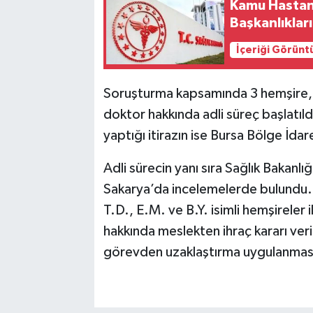
Kamu Hastan
Başkanlıkları
İçeriği Görünt
Soruşturma kapsamında 3 hemşire, 1 
doktor hakkında adli süreç başlatıldı
yaptığı itirazın ise Bursa Bölge İda
Adli sürecin yanı sıra Sağlık Bakanlı
Sakarya’da incelemelerde bulundu
T.D., E.M. ve B.Y. isimli hemşireler i
hakkında meslekten ihraç kararı veril
görevden uzaklaştırma uygulanmasın