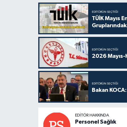
EDITÖRÜN SEÇTIĞI
TÜİK Mayıs E
Gruplarındaki
EDITÖRÜN SEÇTIĞI
2026 Mayıs-H
EDITÖRÜN SEÇTIĞI
Bakan KOCA: 
EDITÖR HAKKINDA
Personel Sağlık