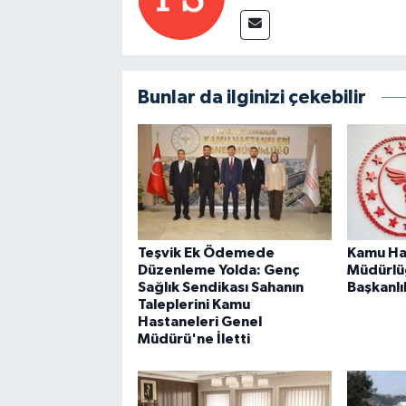
Bunlar da ilginizi çekebilir
Teşvik Ek Ödemede
Kamu Ha
Düzenleme Yolda: Genç
Müdürlü
Sağlık Sendikası Sahanın
Başkanlı
Taleplerini Kamu
Hastaneleri Genel
Müdürü'ne İletti