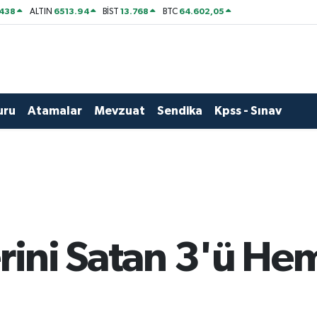
438
6513.94
13.768
64.602,05
ALTIN
BİST
BTC
uru
Atamalar
Mevzuat
Sendika
Kpss - Sınav
rini Satan 3'ü Hem