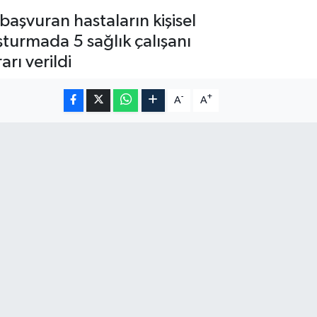
başvuran hastaların kişisel
ruşturmada 5 sağlık çalışanı
rı verildi
-
+
A
A