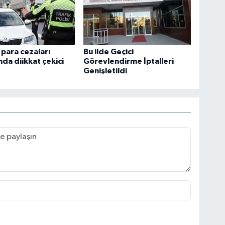
 para cezaları
Bu ilde Geçici
nda diikkat çekici
Görevlendirme İptalleri
Genişletildi