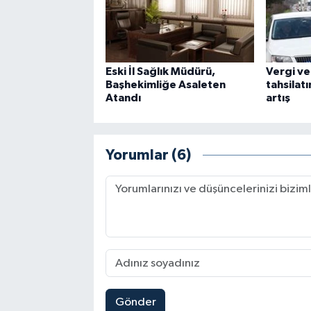
Eski İl Sağlık Müdürü,
Vergi ve
Başhekimliğe Asaleten
tahsilatı
Atandı
artış
Yorumlar (6)
Gönder