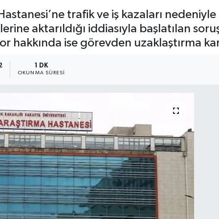
stanesi’ne trafik ve iş kazaları nedeniyle 
etlerine aktarıldığı iddiasıyla başlatılan so
tor hakkında ise görevden uzaklaştırma kara
2
1 DK
OKUNMA SÜRESI