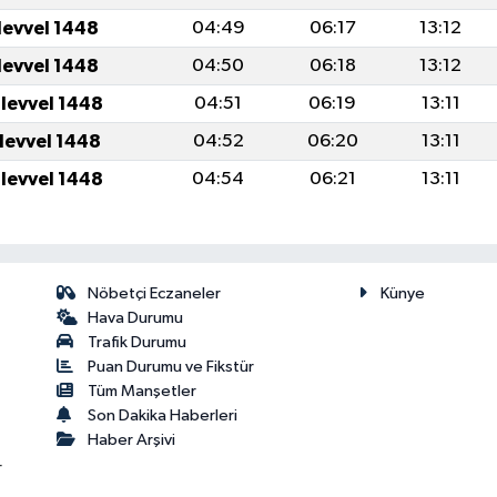
levvel 1448
04:49
06:17
13:12
levvel 1448
04:50
06:18
13:12
ulevvel 1448
04:51
06:19
13:11
ulevvel 1448
04:52
06:20
13:11
ulevvel 1448
04:54
06:21
13:11
Nöbetçi Eczaneler
Künye
Hava Durumu
Trafik Durumu
Puan Durumu ve Fikstür
Tüm Manşetler
Son Dakika Haberleri
Haber Arşivi
r