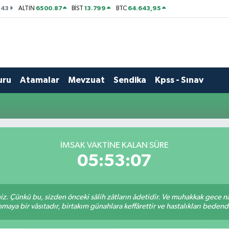
143
6500.87
13.799
64.643,95
ALTIN
BİST
BTC
uru
Atamalar
Mevzuat
Sendika
Kpss - Sınav
İMSAK VAKTINE KALAN SÜRE
05:53:06
. Çünkü bu, sizden önceki sâlih zâtların âdetidir. Ve muhakkak gece n
aya bir vâsıtadır, birtakım günahlara keffârettir ve hastalıkları bedenden