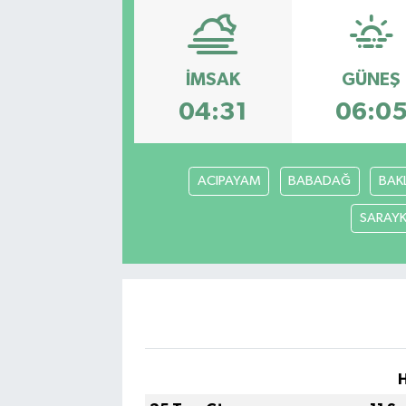
İMSAK
GÜNEŞ
04:31
06:0
ACIPAYAM
BABADAĞ
BAK
SARAY