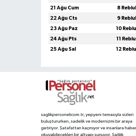
21 Ağu Cum
8 Rebiu
22 Ağu Cts
9 Rebiu
23 Ağu Paz
10 Rebi
24 Ağu Pts
11 Rebi
25 Ağu Sal
12 Rebi
saglikpersonelicom.tr, yepyeni temasıyla sizleri
buluştururken, sadelik ve modernizmi bir araya
getiriyor. Şatafattan kaçınıyor ve insanlara habe
okuyabilecekleri bir altyapı sunuyor. Sağlık