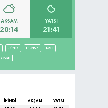
AKŞAM
YATSI
20:14
21:41
İ
GÜNEY
HONAZ
KALE
ÇİVRİL
İKINDI
AKŞAM
YATSI