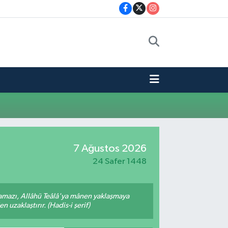
7 Ağustos 2026
24 Safer 1448
amazı, Allâhü Teâlâ'ya mânen yaklaşmaya
 uzaklaştırır. (Hadis-i şerif)