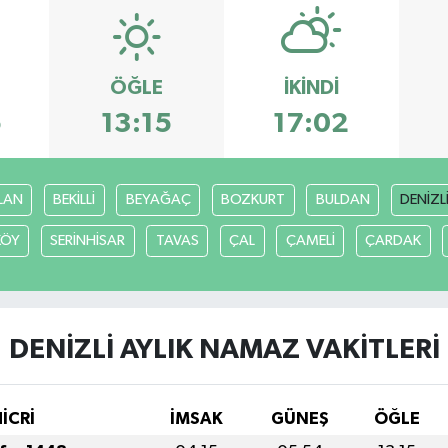
ÖĞLE
İKINDI
5
13:15
17:02
LAN
BEKİLLİ
BEYAĞAÇ
BOZKURT
BULDAN
DENİZL
KÖY
SERİNHİSAR
TAVAS
ÇAL
ÇAMELİ
ÇARDAK
DENİZLİ AYLIK NAMAZ VAKITLERI
HİCRİ
İMSAK
GÜNEŞ
ÖĞLE