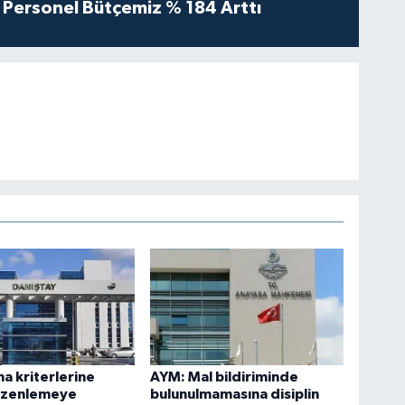
Personel Bütçemiz % 184 Arttı
ma kriterlerine
AYM: Mal bildiriminde
düzenlemeye
bulunulmamasına disiplin