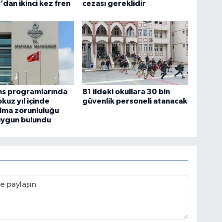
’dan ikinci kez fren
cezası gereklidir
ans programlarında
81 ildeki okullara 30 bin
kuz yıl içinde
güvenlik personeli atanacak
lma zorunluluğu
uygun bulundu