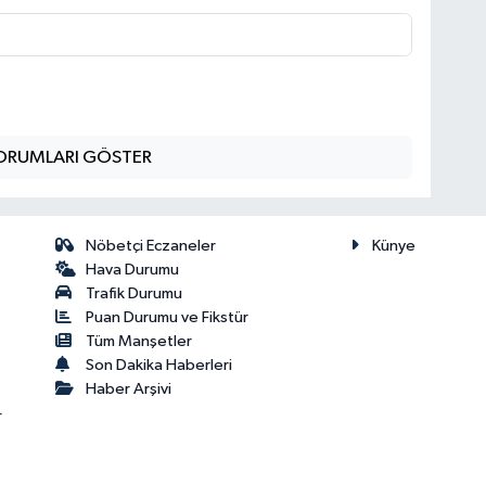
ORUMLARI GÖSTER
Nöbetçi Eczaneler
Künye
Hava Durumu
Trafik Durumu
Puan Durumu ve Fikstür
Tüm Manşetler
Son Dakika Haberleri
Haber Arşivi
r