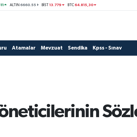
11
6660.55
13.779
64.815,30
ALTIN
BİST
BTC
uru
Atamalar
Mevzuat
Sendika
Kpss - Sınav
Yöneticilerinin Sö