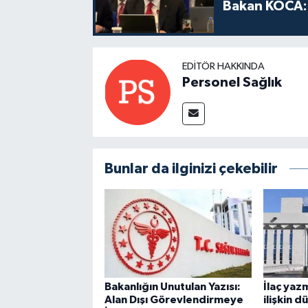
Bakan KOCA: 
EDITÖR HAKKINDA
Personel Sağlık
Bunlar da ilginizi çekebilir
Bakanlığın Unutulan Yazısı:
İlaç yaz
Alan Dışı Görevlendirmeye
ilişkin 