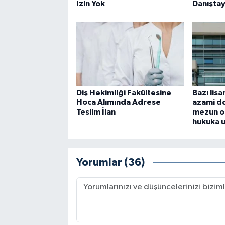
İzin Yok
Danıştay
Diş Hekimliği Fakültesine
Bazı lis
Hoca Alımında Adrese
azami do
Teslim İlan
mezun o
hukuka 
Yorumlar (36)