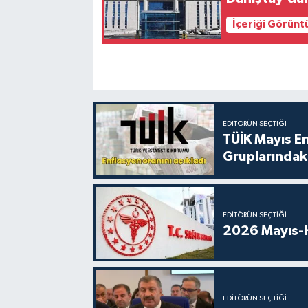
İçeriği Görünt
EDITÖRÜN SEÇTIĞI
TÜİK Mayıs E
Gruplarındaki
EDITÖRÜN SEÇTIĞI
2026 Mayıs-H
EDITÖRÜN SEÇTIĞI