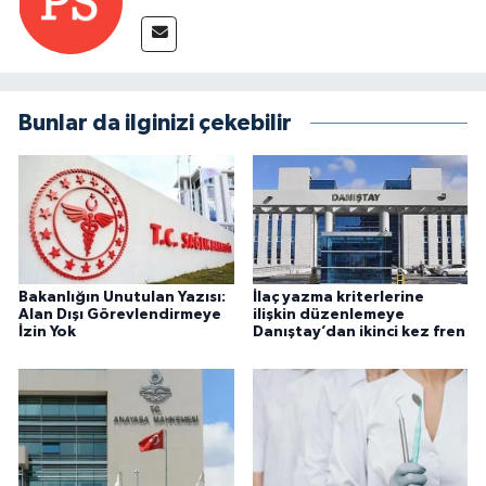
Bunlar da ilginizi çekebilir
Bakanlığın Unutulan Yazısı:
İlaç yazma kriterlerine
Alan Dışı Görevlendirmeye
ilişkin düzenlemeye
İzin Yok
Danıştay’dan ikinci kez fren