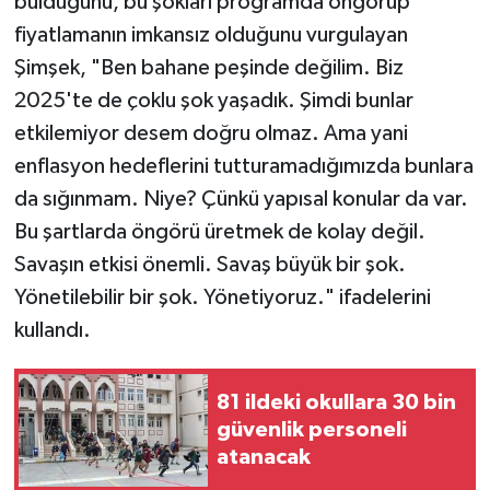
bulduğunu, bu şokları programda öngörüp
fiyatlamanın imkansız olduğunu vurgulayan
Şimşek, "Ben bahane peşinde değilim. Biz
2025'te de çoklu şok yaşadık. Şimdi bunlar
etkilemiyor desem doğru olmaz. Ama yani
enflasyon hedeflerini tutturamadığımızda bunlara
da sığınmam. Niye? Çünkü yapısal konular da var.
Bu şartlarda öngörü üretmek de kolay değil.
Savaşın etkisi önemli. Savaş büyük bir şok.
Yönetilebilir bir şok. Yönetiyoruz." ifadelerini
kullandı.
81 ildeki okullara 30 bin
güvenlik personeli
atanacak