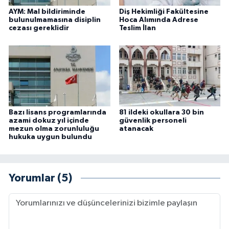
AYM: Mal bildiriminde
Diş Hekimliği Fakültesine
bulunulmamasına disiplin
Hoca Alımında Adrese
cezası gereklidir
Teslim İlan
Bazı lisans programlarında
81 ildeki okullara 30 bin
azami dokuz yıl içinde
güvenlik personeli
mezun olma zorunluluğu
atanacak
hukuka uygun bulundu
Yorumlar (5)