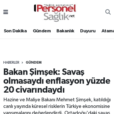
Son Dakika
Nöbetçi Eczaneler
Son Dakika
Gündem
Bakanlık
Duyuru
Atama
Gündem
Hava Durumu
Bakanlık
Trafik Durumu
Duyuru
Süper Lig Puan Durumu ve Fikstür
HABERLER
GÜNDEM
Bakan Şimşek: Savaş
Atamalar
Tüm Manşetler
olmasaydı enflasyon yüzde
Mevzuat
Son Dakika Haberleri
20 civarındaydı
Sendika
Haber Arşivi
Hazine ve Maliye Bakanı Mehmet Şimşek, katıldığı
canlı yayında küresel risklerin Türkiye ekonomisine
Kpss - Sınav
yansımalarını değerlendirdi. Ortadoğu'daki savaş