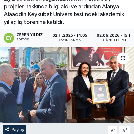
projeler hakkında bilgi aldı ve ardından Alanya
Alaaddin Keykubat Üniversitesi'ndeki akademik
yıl açılış törenine katıldı.
CEREN YILDIZ
02.11.2025 - 14:05
02.06.2026 - 15:19
EDITÖR
YAYINLANMA
GÜNCELLEME
Paylaş
-
+
A
A