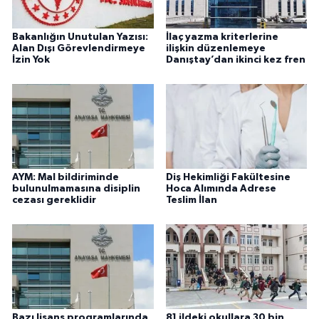
Bakanlığın Unutulan Yazısı:
İlaç yazma kriterlerine
Alan Dışı Görevlendirmeye
ilişkin düzenlemeye
İzin Yok
Danıştay’dan ikinci kez fren
AYM: Mal bildiriminde
Diş Hekimliği Fakültesine
bulunulmamasına disiplin
Hoca Alımında Adrese
cezası gereklidir
Teslim İlan
Bazı lisans programlarında
81 ildeki okullara 30 bin