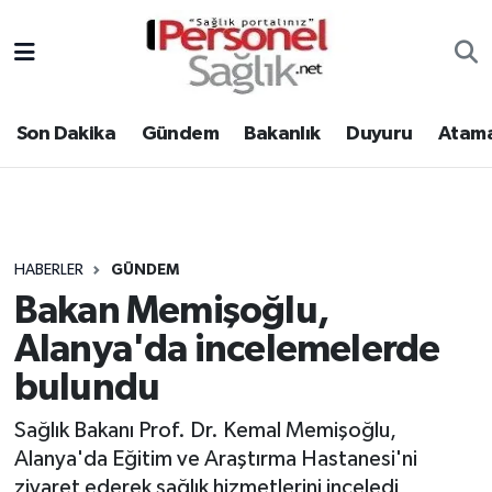
Son Dakika
Nöbetçi Eczaneler
Son Dakika
Gündem
Bakanlık
Duyuru
Atama
Gündem
Hava Durumu
Bakanlık
Trafik Durumu
Duyuru
Süper Lig Puan Durumu ve Fikstür
HABERLER
GÜNDEM
Bakan Memişoğlu,
Atamalar
Tüm Manşetler
Alanya'da incelemelerde
Mevzuat
Son Dakika Haberleri
bulundu
Sendika
Haber Arşivi
Sağlık Bakanı Prof. Dr. Kemal Memişoğlu,
Alanya'da Eğitim ve Araştırma Hastanesi'ni
Kpss - Sınav
ziyaret ederek sağlık hizmetlerini inceledi,