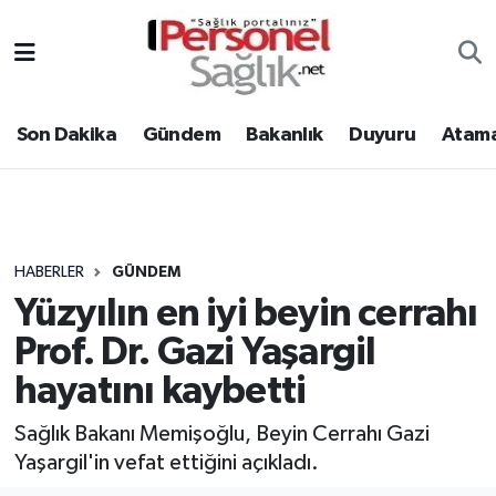
Son Dakika
Nöbetçi Eczaneler
Son Dakika
Gündem
Bakanlık
Duyuru
Atama
Gündem
Hava Durumu
Bakanlık
Trafik Durumu
Duyuru
Süper Lig Puan Durumu ve Fikstür
HABERLER
GÜNDEM
Yüzyılın en iyi beyin cerrahı
Atamalar
Tüm Manşetler
Prof. Dr. Gazi Yaşargil
Mevzuat
Son Dakika Haberleri
hayatını kaybetti
Sendika
Haber Arşivi
Sağlık Bakanı Memişoğlu, Beyin Cerrahı Gazi
Yaşargil'in vefat ettiğini açıkladı.
Kpss - Sınav