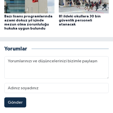
Bazı lisans programlarında
81 ildeki okullara 30 bin
azami dokuz yıl içinde
güvenlik personeli
mezun olma zorunluluğu
atanacak
hukuka uygun bulundu
Yorumlar
Gönder