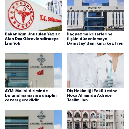
Bakanlığın Unutulan Yazısı:
İlaç yazma kriterlerine
Alan Dışı Görevlendirmeye
ilişkin düzenlemeye
İzin Yok
Danıştay’dan ikinci kez fren
AYM: Mal bildiriminde
Diş Hekimliği Fakültesine
bulunulmamasına disiplin
Hoca Alımında Adrese
cezası gereklidir
Teslim İlan