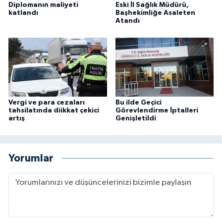
Diplomanın maliyeti
Eski İl Sağlık Müdürü,
katlandı
Başhekimliğe Asaleten
Atandı
Vergi ve para cezaları
Bu ilde Geçici
tahsilatında diikkat çekici
Görevlendirme İptalleri
artış
Genişletildi
Yorumlar