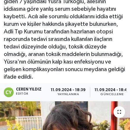
giden 7 yaşındaki Yüsra Türkoğlu, ailesinin
iddiasına göre yanlış serum sebebiyle hayatını
kaybetti. Acılı aile sorumlu olduklarını iddia ettiği
kurum ve kişiler hakkında şikayette bulunurken,
Adli Tıp Kurumu tarafından hazırlanan otopsi
raporunda tedavi sırasında kullanılan ilaçların
tedavi düzeyinde olduğu, toksik düzeyde
olmadığı, aranan toksik maddelerin bulunmadığı,
Yüsra'nın ölümünün kalp kası enfeksiyonu ve
gelişen komplikasyonları sonucu meydana geldiği
ifade edildi.
CEREN YILDIZ
11.09.2024 - 18:39
11.09.2024 - 18:40
EDITÖR
YAYINLANMA
GÜNCELLEME