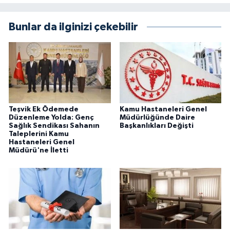
Bunlar da ilginizi çekebilir
Teşvik Ek Ödemede
Kamu Hastaneleri Genel
Düzenleme Yolda: Genç
Müdürlüğünde Daire
Sağlık Sendikası Sahanın
Başkanlıkları Değişti
Taleplerini Kamu
Hastaneleri Genel
Müdürü'ne İletti