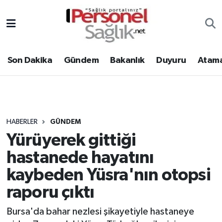
Son Dakika
Nöbetçi Eczaneler
Son Dakika
Gündem
Bakanlık
Duyuru
Atama
Gündem
Hava Durumu
Bakanlık
Trafik Durumu
Duyuru
Süper Lig Puan Durumu ve Fikstür
HABERLER
GÜNDEM
Yürüyerek gittiği
Atamalar
Tüm Manşetler
hastanede hayatını
Mevzuat
Son Dakika Haberleri
kaybeden Yüsra'nın otopsi
raporu çıktı
Sendika
Haber Arşivi
Bursa'da bahar nezlesi şikayetiyle hastaneye
Kpss - Sınav