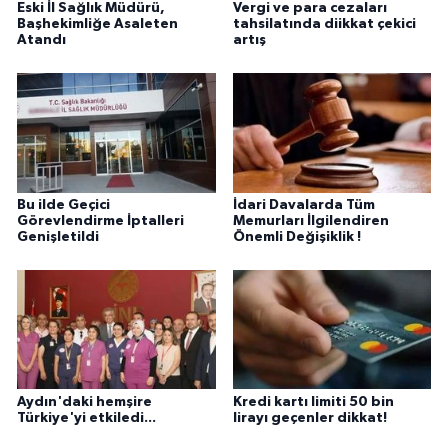
Eski İl Sağlık Müdürü,
Vergi ve para cezaları
Başhekimliğe Asaleten
tahsilatında diikkat çekici
Atandı
artış
Bu ilde Geçici
İdari Davalarda Tüm
Görevlendirme İptalleri
Memurları İlgilendiren
Genişletildi
Önemli Değişiklik !
Aydın'daki hemşire
Kredi kartı limiti 50 bin
Türkiye'yi etkiledi...
lirayı geçenler dikkat!