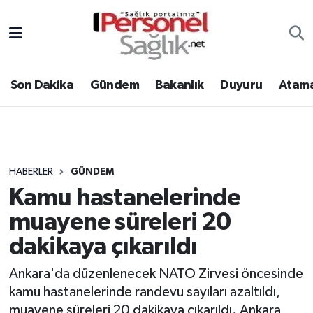
Son Dakika
Nöbetçi Eczaneler
Son Dakika
Gündem
Bakanlık
Duyuru
Atama
Gündem
Hava Durumu
Bakanlık
Trafik Durumu
Duyuru
Süper Lig Puan Durumu ve Fikstür
HABERLER
GÜNDEM
Kamu hastanelerinde
Atamalar
Tüm Manşetler
muayene süreleri 20
Mevzuat
Son Dakika Haberleri
dakikaya çıkarıldı
Sendika
Haber Arşivi
Ankara'da düzenlenecek NATO Zirvesi öncesinde
kamu hastanelerinde randevu sayıları azaltıldı,
Kpss - Sınav
muayene süreleri 20 dakikaya çıkarıldı. Ankara