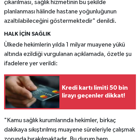
çıkarılması, sağlık hizmetinin bu şekilde
planlanması hâlinde hastane yoğunluğunun
azaltılabileceğini göstermektedir" denildi.
HALK İÇİN SAĞLIK
Ülkede hekimlerin yılda 1 milyar muayene yükü
altında ezildiği vurgulanan açıklamada, özetle şu
ifadelere yer verildi:
Kredi kartı limiti 50 bin
lirayı geçenler dikkat!
"Kamu sağlık kurumlarında hekimler, birkaç
dakikaya sıkıştırılmış muayene süreleriyle çalışmak
zorunda bırakılmaktadır. Bu durum hem