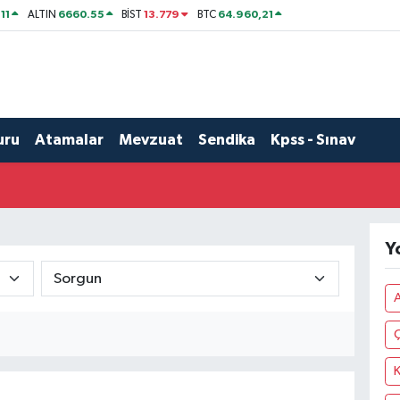
11
6660.55
13.779
64.960,21
ALTIN
BİST
BTC
uru
Atamalar
Mevzuat
Sendika
Kpss - Sınav
Y
K