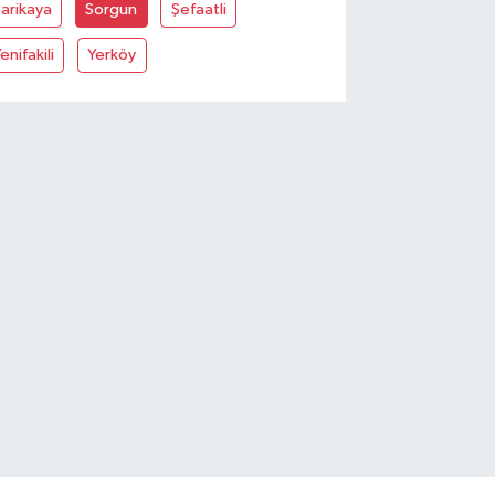
arikaya
Sorgun
Şefaatli
enifakili
Yerköy