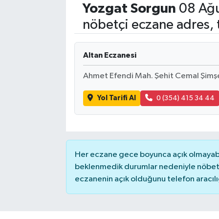
Yozgat
Sorgun
08 Ağu
nöbetçi eczane adres, 
Altan Eczanesi
Ahmet Efendi Mah. Şehit Cemal Şimşe
Yol Tarifi Al
0 (354) 415 34 44
Her eczane gece boyunca açık olmayabili
beklenmedik durumlar nedeniyle nöbete
eczanenin açık olduğunu telefon aracılığıy