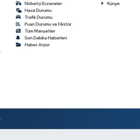
Nöbetçi Eczaneler
Künye
Hava Durumu
Trafik Durumu
Puan Durumu ve Fikstür
Tüm Manşetler
Son Dakika Haberleri
Haber Arşivi
r
.