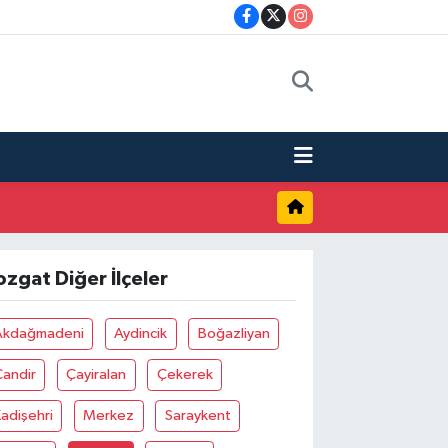
ozgat Diğer İlçeler
Akdağmadeni
Aydincik
Boğazliyan
Çandir
Çayiralan
Çekerek
adişehri
Merkez
Saraykent