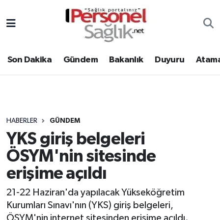
Son Dakika
Nöbetçi Eczaneler
Son Dakika
Gündem
Bakanlık
Duyuru
Atama
Gündem
Hava Durumu
Bakanlık
Trafik Durumu
Duyuru
Süper Lig Puan Durumu ve Fikstür
HABERLER
GÜNDEM
YKS giriş belgeleri
Atamalar
Tüm Manşetler
ÖSYM'nin sitesinde
Mevzuat
Son Dakika Haberleri
erişime açıldı
Sendika
Haber Arşivi
21-22 Haziran'da yapılacak Yükseköğretim
Kurumları Sınavı'nın (YKS) giriş belgeleri,
Kpss - Sınav
ÖSYM'nin internet sitesinden erişime açıldı.