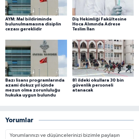
AYM: Mal bildiriminde
Diş Hekimliği Fakültesine
bulunulmamasına disiplin
Hoca Alımında Adrese
cezası gereklidir
Teslim İlan
Bazı lisans programlarında
81 ildeki okullara 30 bin
azami dokuz yıl içinde
güvenlik personeli
mezun olma zorunluluğu
atanacak
hukuka uygun bulundu
Yorumlar