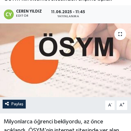
CEREN YILDIZ
11.06.2025 - 11:45
EDITÖR
YAYINLANMA
Paylaş
-
+
A
A
Milyonlarca öğrenci bekliyordu, az önce
açıklandı. ÖSYM'nin internet sitesinde yer alan