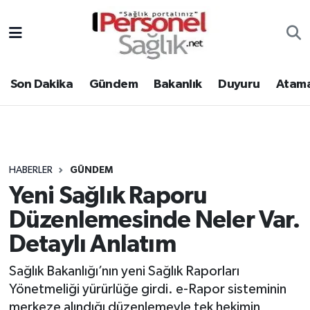
Son Dakika
Nöbetçi Eczaneler
Son Dakika
Gündem
Bakanlık
Duyuru
Atama
Gündem
Hava Durumu
Bakanlık
Trafik Durumu
Duyuru
Süper Lig Puan Durumu ve Fikstür
HABERLER
GÜNDEM
Yeni Sağlık Raporu
Atamalar
Tüm Manşetler
Düzenlemesinde Neler Var.
Mevzuat
Son Dakika Haberleri
Detaylı Anlatım
Sendika
Haber Arşivi
Sağlık Bakanlığı’nın yeni Sağlık Raporları
Yönetmeliği yürürlüğe girdi. e-Rapor sisteminin
Kpss - Sınav
merkeze alındığı düzenlemeyle tek hekimin