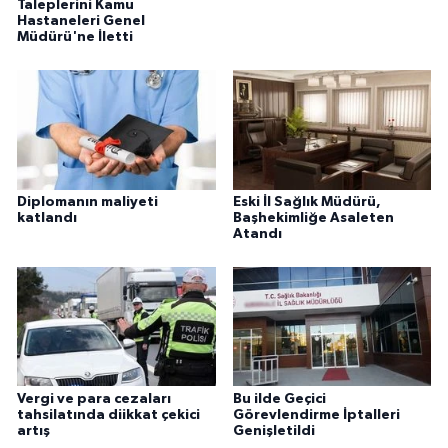
Taleplerini Kamu
Hastaneleri Genel
Müdürü'ne İletti
Diplomanın maliyeti
Eski İl Sağlık Müdürü,
katlandı
Başhekimliğe Asaleten
Atandı
Vergi ve para cezaları
Bu ilde Geçici
tahsilatında diikkat çekici
Görevlendirme İptalleri
artış
Genişletildi