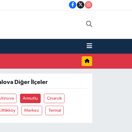
alova Diğer İlçeler
ltinova
Armutlu
Çinarcik
iftlikköy
Merkez
Termal