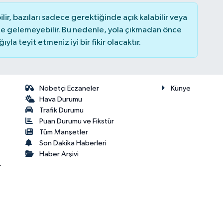
r, bazıları sadece gerektiğinde açık kalabilir veya
 gelemeyebilir. Bu nedenle, yola çıkmadan önce
la teyit etmeniz iyi bir fikir olacaktır.
Nöbetçi Eczaneler
Künye
Hava Durumu
Trafik Durumu
Puan Durumu ve Fikstür
Tüm Manşetler
Son Dakika Haberleri
Haber Arşivi
r