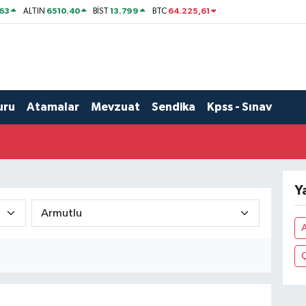
63
6510.40
13.799
64.225,61
ALTIN
BİST
BTC
uru
Atamalar
Mevzuat
Sendika
Kpss - Sınav
Y
A
Ç