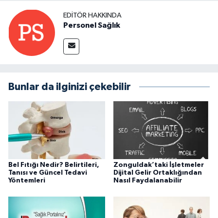
EDITÖR HAKKINDA
Personel Sağlık
Bunlar da ilginizi çekebilir
Bel Fıtığı Nedir? Belirtileri,
Zonguldak’taki İşletmeler
Tanısı ve Güncel Tedavi
Dijital Gelir Ortaklığından
Yöntemleri
Nasıl Faydalanabilir