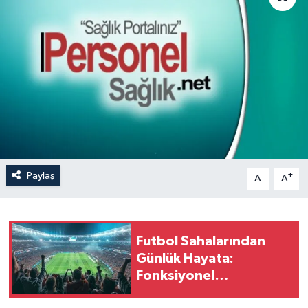
Paylaş
-
+
A
A
Futbol Sahalarından
Günlük Hayata:
Fonksiyonel
Antrenmanın Sağlığa