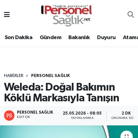
Son Dakika
Nöbetçi Eczaneler
Son Dakika
Gündem
Bakanlık
Duyuru
Atama
Gündem
Hava Durumu
Bakanlık
Trafik Durumu
Duyuru
Süper Lig Puan Durumu ve Fikstür
HABERLER
PERSONEL SAĞLIK
Weleda: Doğal Bakımın
Atamalar
Tüm Manşetler
Köklü Markasıyla Tanışın
Mevzuat
Son Dakika Haberleri
PERSONEL SAĞLIK
25.05.2026 - 08:05
2 DK
Sendika
Haber Arşivi
EDITÖR
YAYINLANMA
OKUNMA SÜRE
Kpss - Sınav