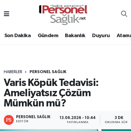
Son Dakika
Nöbetçi Eczaneler
Son Dakika
Gündem
Bakanlık
Duyuru
Atama
Gündem
Hava Durumu
Bakanlık
Trafik Durumu
Duyuru
Süper Lig Puan Durumu ve Fikstür
HABERLER
PERSONEL SAĞLIK
Varis Köpük Tedavisi:
Atamalar
Tüm Manşetler
Ameliyatsız Çözüm
Mevzuat
Son Dakika Haberleri
Mümkün mü?
Sendika
Haber Arşivi
PERSONEL SAĞLIK
13.06.2026 - 10:44
3 DK
EDITÖR
YAYINLANMA
OKUNMA SÜRES
Kpss - Sınav