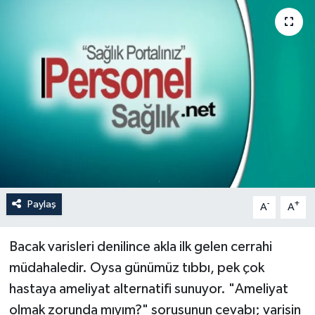
Paylaş
-
+
A
A
Bacak varisleri denilince akla ilk gelen cerrahi
müdahaledir. Oysa günümüz tıbbı, pek çok
hastaya ameliyat alternatifi sunuyor. "Ameliyat
olmak zorunda mıyım?" sorusunun cevabı; varisin