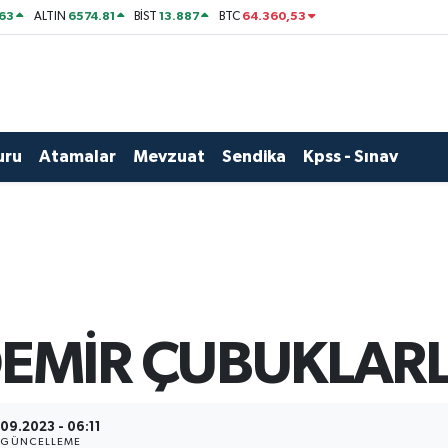
63
6574.81
13.887
64.360,53
ALTIN
BİST
BTC
uru
Atamalar
Mevzuat
Sendika
Kpss - Sınav
EMİR ÇUBUKLARLA
.09.2023 - 06:11
GÜNCELLEME